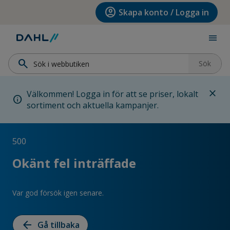
Hoppa till menyn
Hoppa till huvudinnehållet
Hoppa till sidfoten
account_circle
Skapa konto / Logga in
menu
search
Sök
close
Välkommen! Logga in för att se priser, lokalt
info
sortiment och aktuella kampanjer.
500
Okänt fel inträffade
Var god försök igen senare.
arrow_back
Gå tillbaka