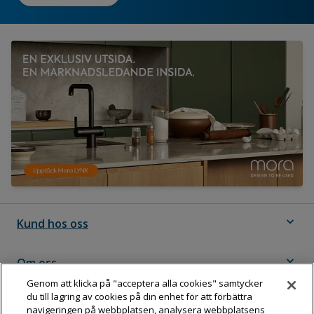
expand_more
Kund hos oss
expand_more
Om oss
Genom att klicka på "acceptera alla cookies" samtycker
du till lagring av cookies på din enhet för att förbättra
expand_more
Följ Dahl
navigeringen på webbplatsen, analysera webbplatsens