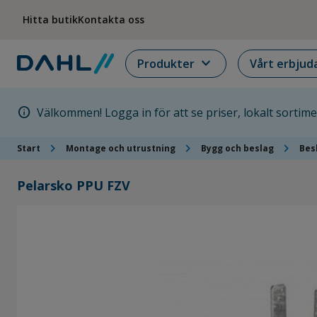
Hoppa till menyn
Hoppa till huvudinnehållet
Hoppa till sidfoten
Hitta butik
Kontakta oss
expand_more
Produkter
Vårt erbjud
info
Välkommen! Logga in för att se priser, lokalt sortim
chevron_right
chevron_right
chevron_right
Start
Montage och utrustning
Bygg och beslag
Bes
Pelarsko PPU FZV