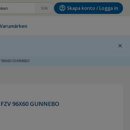
account_circle
Skapa konto / Logga in
Sök
Varumärken
close
V 96X60 GUNNEBO
 FZV 96X60 GUNNEBO