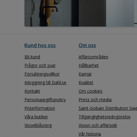
Kund hos oss
Om oss
Bli kund
Affärsområden
Frågor och svar
Hållbarhet
Försäljningsvillkor
Karriär
Inloggning till Dahl.se
Kvalitet
Kontakt
Om cookies
Personuppgiftspolicy
Press och media
Prisinformation
Saint-Gobain Distribution Sw
Våra butiker
Tillgänglighetsredogörelse
Visselblåsning
Vision och affärsidé
Vår historia