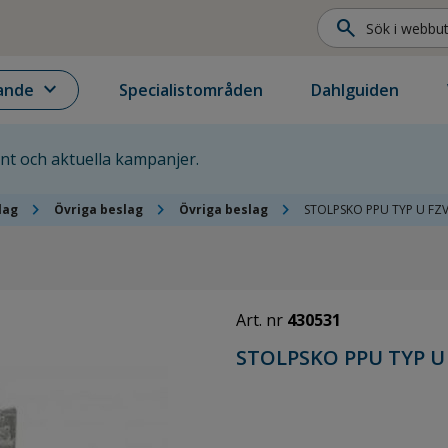
search
expand_more
ande
Specialistområden
Dahlguiden
ent och aktuella kampanjer.
chevron_right
chevron_right
chevron_right
lag
Övriga beslag
Övriga beslag
STOLPSKO PPU TYP U FZ
Art. nr
430531
STOLPSKO PPU TYP U