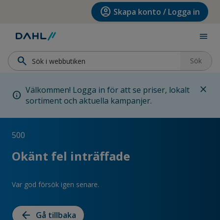
Hoppa till menyn
Hoppa till huvudinnehållet
Hoppa till sidfoten
account_circle
Skapa konto / Logga in
menu
search
Sök
close
Välkommen! Logga in för att se priser, lokalt
info
sortiment och aktuella kampanjer.
500
Okänt fel inträffade
Var god försök igen senare.
arrow_back
Gå tillbaka