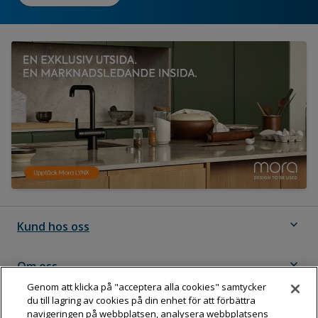
expand_more
Kund hos oss
expand_more
Om oss
Genom att klicka på "acceptera alla cookies" samtycker
du till lagring av cookies på din enhet för att förbättra
expand_more
Följ Dahl
navigeringen på webbplatsen, analysera webbplatsens