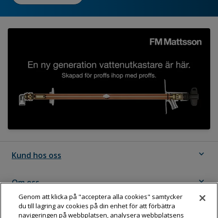
expand_more
Kund hos oss
expand_more
Om oss
Genom att klicka på "acceptera alla cookies" samtycker
du till lagring av cookies på din enhet för att förbättra
expand_more
Följ Dahl
navigeringen på webbplatsen, analysera webbplatsens