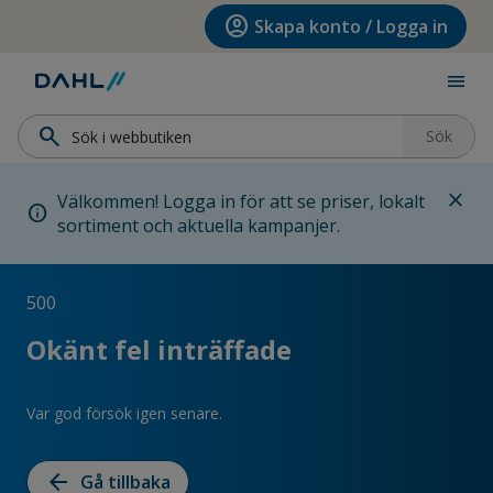
Hoppa till menyn
Hoppa till huvudinnehållet
Hoppa till sidfoten
account_circle
Skapa konto / Logga in
menu
search
Sök
close
Välkommen! Logga in för att se priser, lokalt
info
sortiment och aktuella kampanjer.
500
Okänt fel inträffade
Var god försök igen senare.
arrow_back
Gå tillbaka