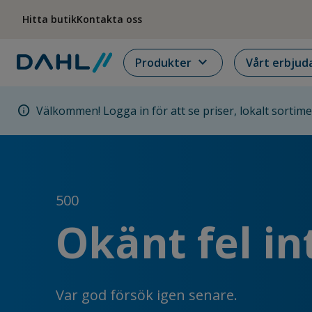
Hoppa till menyn
Hoppa till huvudinnehållet
Hoppa till sidfoten
Hitta butik
Kontakta oss
expand_more
Produkter
Vårt erbjud
info
Välkommen! Logga in för att se priser, lokalt sortim
500
Okänt fel in
Var god försök igen senare.