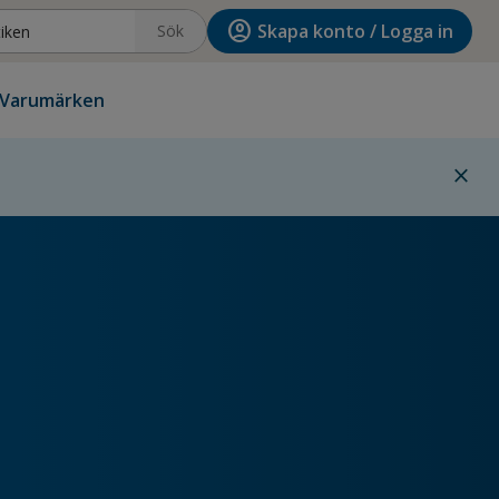
account_circle
Skapa konto / Logga in
Sök
Varumärken
close