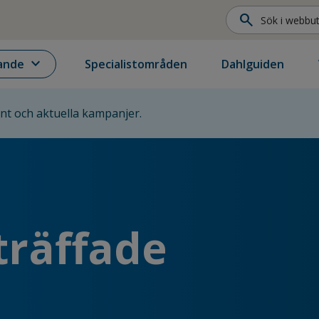
search
expand_more
ande
Specialistområden
Dahlguiden
ent och aktuella kampanjer.
träffade