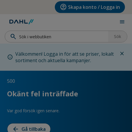
Hoppa till menyn
Hoppa till huvudinnehållet
Hoppa till sidfoten
account_circle
Skapa konto / Logga in
menu
search
Sök
close
Välkommen! Logga in för att se priser, lokalt
info
sortiment och aktuella kampanjer.
500
Okänt fel inträffade
Var god försök igen senare.
arrow_back
Gå tillbaka