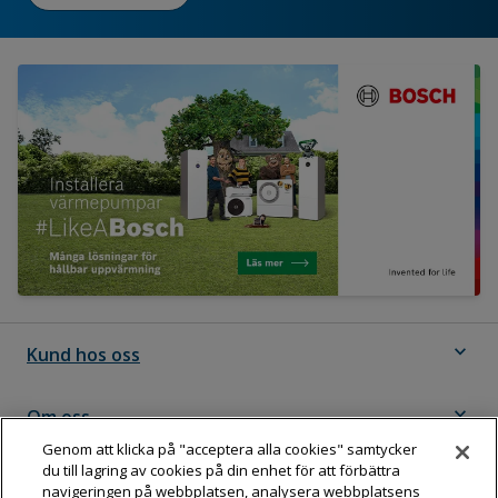
expand_more
Kund hos oss
expand_more
Om oss
Genom att klicka på "acceptera alla cookies" samtycker
du till lagring av cookies på din enhet för att förbättra
expand_more
Följ Dahl
navigeringen på webbplatsen, analysera webbplatsens