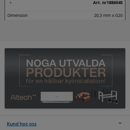
Art. nr
1886045
Dimension
20,5 mm x G20
expand_more
Kund hos oss