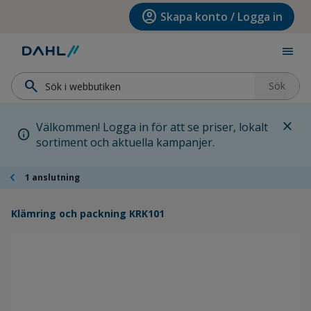
Hoppa till menyn
Hoppa till huvudinnehållet
Hoppa till sidfoten
account_circle
Skapa konto / Logga in
menu
search
Sök
close
Välkommen! Logga in för att se priser, lokalt
info
sortiment och aktuella kampanjer.
chevron_left
1 anslutning
Klämring och packning KRK101