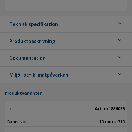
expand_more
Teknisk specifikation
expand_more
Produktbeskrivning
expand_more
Dokumentation
expand_more
Miljö- och klimatpåverkan
Produktvarianter
Art. nr
1886035
Dimension
15 mm x G15