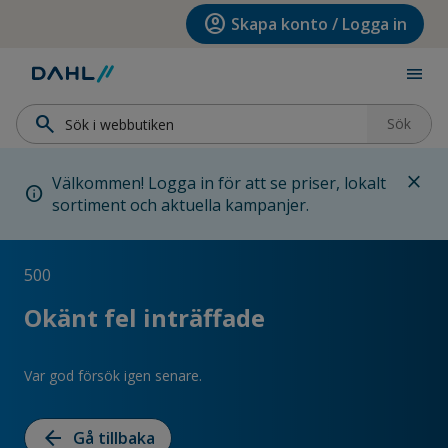
Hoppa till menyn
Hoppa till huvudinnehållet
Hoppa till sidfoten
account_circle
Skapa konto / Logga in
menu
search
Sök
close
Välkommen! Logga in för att se priser, lokalt
info
sortiment och aktuella kampanjer.
500
Okänt fel inträffade
Var god försök igen senare.
arrow_back
Gå tillbaka