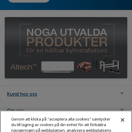
expand_more
Kund hos oss
expand_more
Om oss
Genom att klicka på "acceptera alla cookies" samtycker
du till lagring av cookies på din enhet för att förbättra
expand_more
Följ Dahl
navigeringen på webbplatsen, analysera webbplatsens