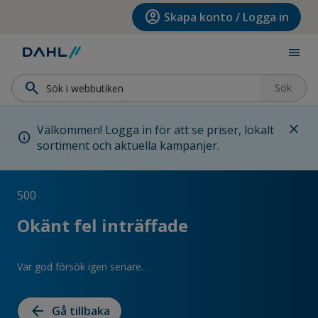
Hoppa till menyn
Hoppa till huvudinnehållet
Hoppa till sidfoten
account_circle
Skapa konto / Logga in
menu
search
Sök
close
Välkommen! Logga in för att se priser, lokalt
info
sortiment och aktuella kampanjer.
500
Okänt fel inträffade
Var god försök igen senare.
arrow_back
Gå tillbaka