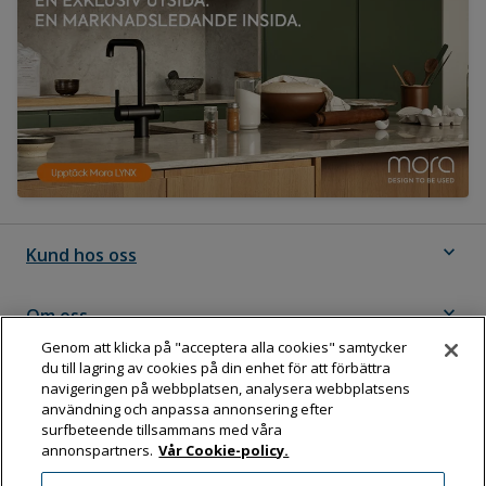
expand_more
Kund hos oss
expand_more
Om oss
Genom att klicka på "acceptera alla cookies" samtycker
du till lagring av cookies på din enhet för att förbättra
expand_more
Följ Dahl
navigeringen på webbplatsen, analysera webbplatsens
användning och anpassa annonsering efter
surfbeteende tillsammans med våra
annonspartners.
Vår Cookie-policy.