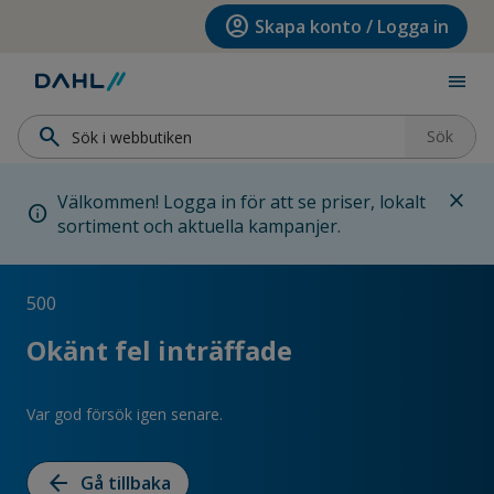
Hoppa till menyn
Hoppa till huvudinnehållet
Hoppa till sidfoten
account_circle
Skapa konto / Logga in
menu
search
Sök
close
Välkommen! Logga in för att se priser, lokalt
info
sortiment och aktuella kampanjer.
500
Okänt fel inträffade
Var god försök igen senare.
arrow_back
Gå tillbaka