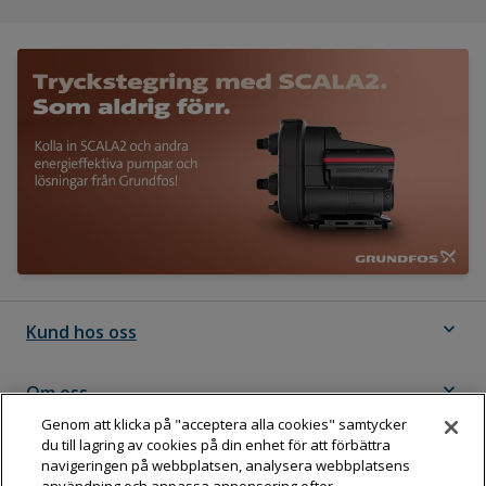
expand_more
Kund hos oss
expand_more
Om oss
Genom att klicka på "acceptera alla cookies" samtycker
du till lagring av cookies på din enhet för att förbättra
expand_more
Följ Dahl
navigeringen på webbplatsen, analysera webbplatsens