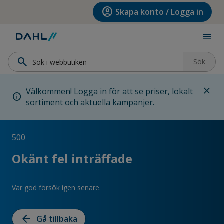
Hoppa till menyn
Hoppa till huvudinnehållet
Hoppa till sidfoten
account_circle
Skapa konto / Logga in
menu
search
Sök
close
Välkommen! Logga in för att se priser, lokalt
info
sortiment och aktuella kampanjer.
500
Okänt fel inträffade
Var god försök igen senare.
arrow_back
Gå tillbaka