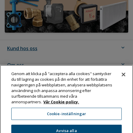
expand_more
Kund hos oss
expand_more
Om oss
Genom att klicka på "acceptera alla cookies" samtycker
du till lagring av cookies på din enhet för att förbättra
expand_more
Följ Dahl
navigeringen på webbplatsen, analysera webbplatsens
användning och anpassa annonsering efter
surfbeteende tillsammans med våra
annonspartners.
Vår Cookie-policy.
Dahl Sverige AB
Cookie-inställningar
Box 11076, 161 11 BROMMA
Tel:
08-583 595 00
Avvisa alla