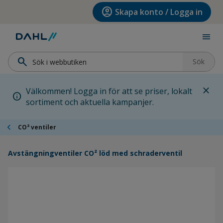
Hoppa till menyn
Hoppa till huvudinnehållet
Hoppa till sidfoten
account_circle
Skapa konto / Logga in
menu
search
Sök
close
Välkommen! Logga in för att se priser, lokalt
info
sortiment och aktuella kampanjer.
chevron_left
CO² ventiler
Avstängningventiler CO² löd med schraderventil