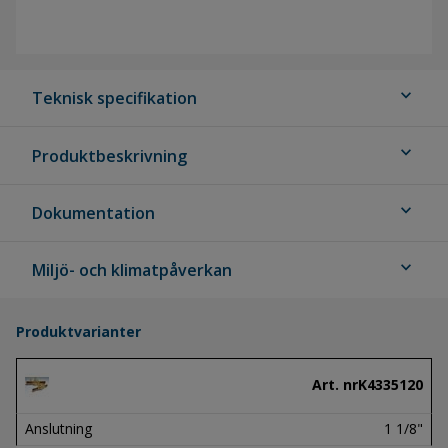
expand_more
Teknisk specifikation
expand_more
Produktbeskrivning
expand_more
Dokumentation
expand_more
Miljö- och klimatpåverkan
Produktvarianter
Art. nr
K4335120
Anslutning
1 1/8"