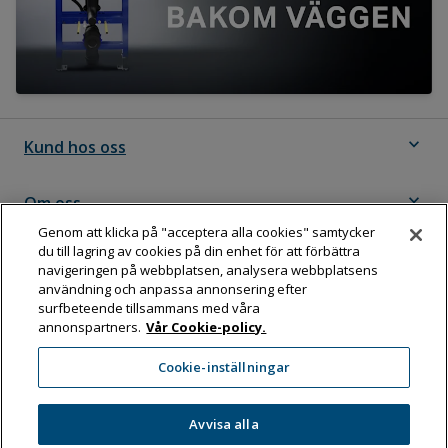
expand_more
Kund hos oss
expand_more
Om oss
Genom att klicka på "acceptera alla cookies" samtycker
du till lagring av cookies på din enhet för att förbättra
expand_more
Följ Dahl
navigeringen på webbplatsen, analysera webbplatsens
användning och anpassa annonsering efter
surfbeteende tillsammans med våra
annonspartners.
Vår Cookie-policy.
Dahl Sverige AB
Cookie-inställningar
Box 11076, 161 11 BROMMA
Tel:
08-583 595 00
Avvisa alla