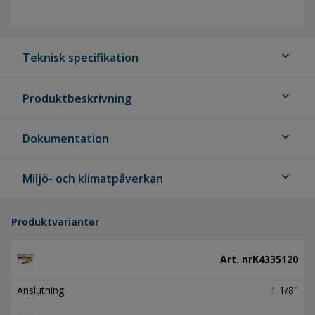
expand_more
Teknisk specifikation
expand_more
Produktbeskrivning
expand_more
Dokumentation
expand_more
Miljö- och klimatpåverkan
Produktvarianter
Art. nr
K4335120
Anslutning
1 1/8"