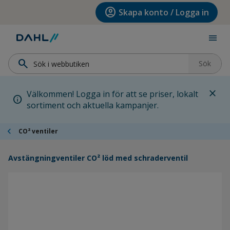
Hoppa till menyn
Hoppa till huvudinnehållet
Hoppa till sidfoten
account_circle
Skapa konto / Logga in
menu
search
Sök
close
Välkommen! Logga in för att se priser, lokalt
info
sortiment och aktuella kampanjer.
chevron_left
CO² ventiler
Avstängningventiler CO² löd med schraderventil