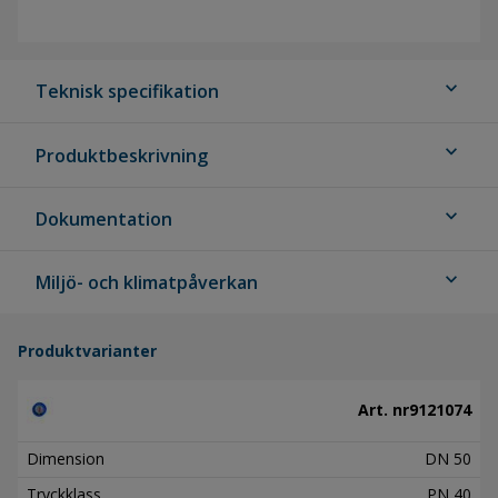
expand_more
Teknisk specifikation
expand_more
Produktbeskrivning
expand_more
Dokumentation
expand_more
Miljö- och klimatpåverkan
Produktvarianter
Art. nr
9121074
Dimension
DN 50
Tryckklass
PN 40