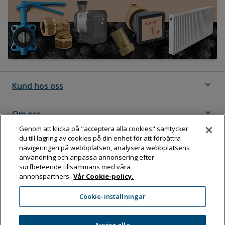
expand_more
Kund hos oss
expand_more
Om oss
Genom att klicka på "acceptera alla cookies" samtycker
du till lagring av cookies på din enhet för att förbättra
expand_more
Följ Dahl
navigeringen på webbplatsen, analysera webbplatsens
användning och anpassa annonsering efter
surfbeteende tillsammans med våra
annonspartners.
Vår Cookie-policy.
Dahl Sverige AB
Cookie-inställningar
Box 11076, 161 11 BROMMA
Tel:
08-583 595 00