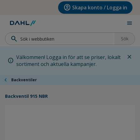
Hoppa till menyn
Hoppa till huvudinnehållet
Hoppa till sidfoten
account_circle
Skapa konto / Logga in
menu
search
Sök
close
Välkommen! Logga in för att se priser, lokalt
info
sortiment och aktuella kampanjer.
chevron_left
Backventiler
Backventil 915 NBR