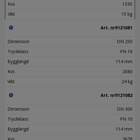
Kvs
1330
Vikt
15 kg
Art. nr
9121081
Dimension
DN 250
Tryckklass
PN 16
Bygglängd
114 mm
Kvs
2080
Vikt
24 kg
Art. nr
9121082
Dimension
DN 300
Tryckklass
PN 10
Bygglängd
114 mm
Kvs
3676