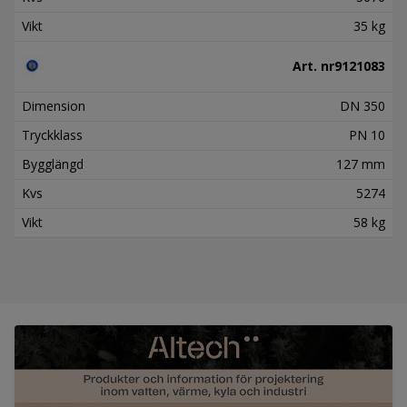
Vikt
35 kg
Art. nr
9121083
Dimension
DN 350
Tryckklass
PN 10
Bygglängd
127 mm
Kvs
5274
Vikt
58 kg