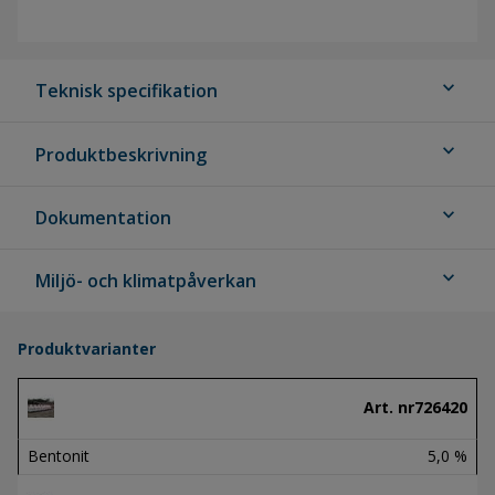
expand_more
Teknisk specifikation
expand_more
Produktbeskrivning
expand_more
Dokumentation
expand_more
Miljö- och klimatpåverkan
Produktvarianter
Art. nr
726420
Bentonit
5,0 %