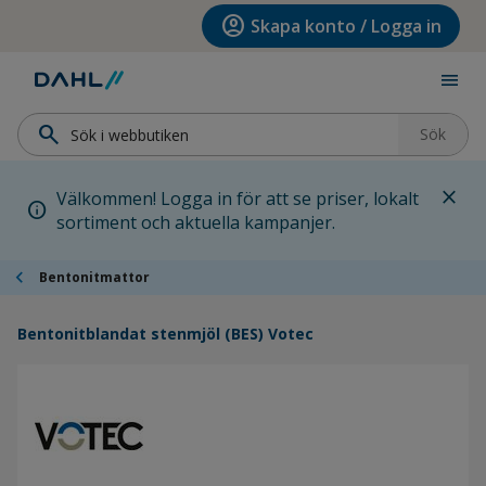
Hoppa till menyn
Hoppa till huvudinnehållet
Hoppa till sidfoten
account_circle
Skapa konto / Logga in
menu
search
Sök
close
Välkommen! Logga in för att se priser, lokalt
info
sortiment och aktuella kampanjer.
chevron_left
Bentonitmattor
Bentonitblandat stenmjöl (BES) Votec