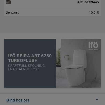
Art. nr
726422
Bentonit
10,0 %
expand_more
Kund hos oss