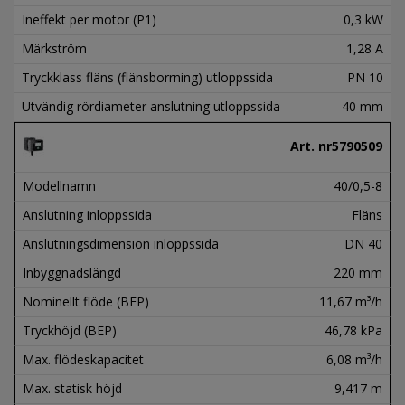
Ineffekt per motor (P1)
0,3 kW
Märkström
1,28 A
Tryckklass fläns (flänsborrning) utloppssida
PN 10
Utvändig rördiameter anslutning utloppssida
40 mm
Art. nr
5790509
Modellnamn
40/0,5-8
Anslutning inloppssida
Fläns
Anslutningsdimension inloppssida
DN 40
Inbyggnadslängd
220 mm
Nominellt flöde (BEP)
11,67 m³/h
Tryckhöjd (BEP)
46,78 kPa
Max. flödeskapacitet
6,08 m³/h
Max. statisk höjd
9,417 m