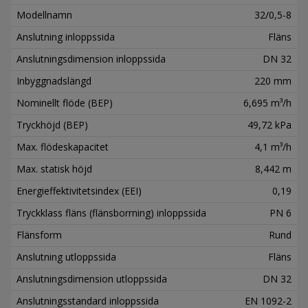
Modellnamn
32/0,5-8
Anslutning inloppssida
Fläns
Anslutningsdimension inloppssida
DN 32
Inbyggnadslängd
220 mm
Nominellt flöde (BEP)
6,695 m³/h
Tryckhöjd (BEP)
49,72 kPa
Max. flödeskapacitet
4,1 m³/h
Max. statisk höjd
8,442 m
Energieffektivitetsindex (EEI)
0,19
Tryckklass fläns (flänsborrning) inloppssida
PN 6
Flänsform
Rund
Anslutning utloppssida
Fläns
Anslutningsdimension utloppssida
DN 32
Anslutningsstandard inloppssida
EN 1092-2