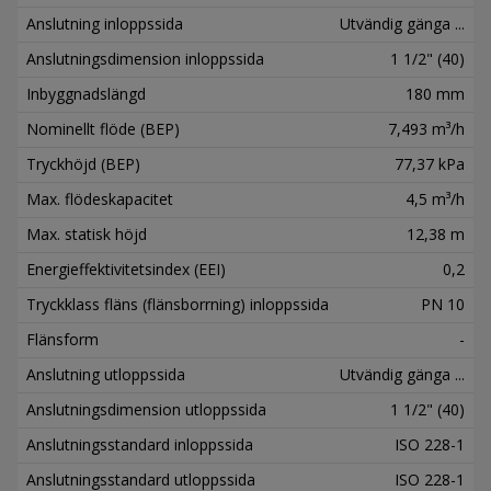
Anslutning inloppssida
Utvändig gänga ...
Anslutningsdimension inloppssida
1 1/2" (40)
Inbyggnadslängd
180 mm
Nominellt flöde (BEP)
7,493 m³/h
Tryckhöjd (BEP)
77,37 kPa
Max. flödeskapacitet
4,5 m³/h
Max. statisk höjd
12,38 m
Energieffektivitetsindex (EEI)
0,2
Tryckklass fläns (flänsborrning) inloppssida
PN 10
Flänsform
-
Anslutning utloppssida
Utvändig gänga ...
Anslutningsdimension utloppssida
1 1/2" (40)
Anslutningsstandard inloppssida
ISO 228-1
Anslutningsstandard utloppssida
ISO 228-1