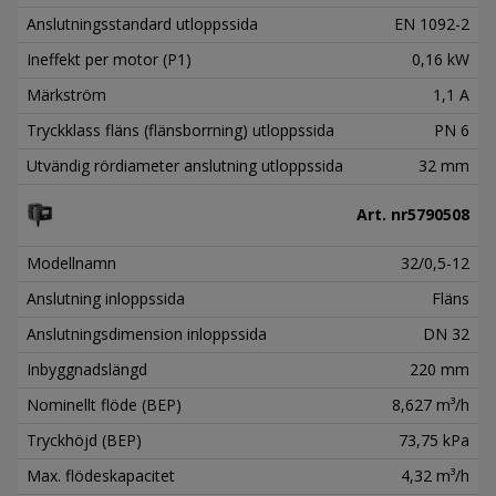
Anslutningsstandard utloppssida
EN 1092-2
Ineffekt per motor (P1)
0,16 kW
Märkström
1,1 A
Tryckklass fläns (flänsborrning) utloppssida
PN 6
Utvändig rördiameter anslutning utloppssida
32 mm
Art. nr
5790508
Modellnamn
32/0,5-12
Anslutning inloppssida
Fläns
Anslutningsdimension inloppssida
DN 32
Inbyggnadslängd
220 mm
Nominellt flöde (BEP)
8,627 m³/h
Tryckhöjd (BEP)
73,75 kPa
Max. flödeskapacitet
4,32 m³/h