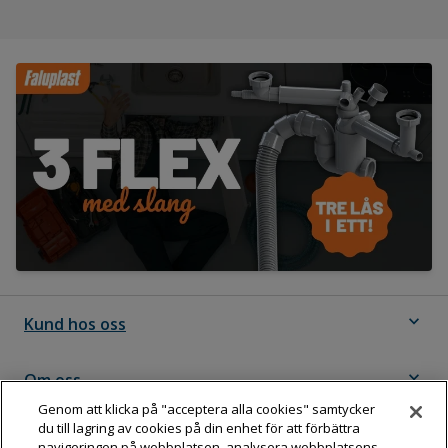
expand_more
Kund hos oss
expand_more
Om oss
Genom att klicka på "acceptera alla cookies" samtycker
du till lagring av cookies på din enhet för att förbättra
expand_more
Följ Dahl
navigeringen på webbplatsen, analysera webbplatsens