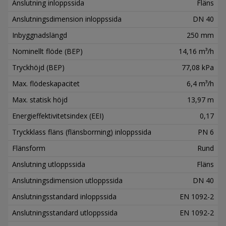
Anslutning inloppssida
Fläns
Anslutningsdimension inloppssida
DN 40
Inbyggnadslängd
250 mm
Nominellt flöde (BEP)
14,16 m³/h
Tryckhöjd (BEP)
77,08 kPa
Max. flödeskapacitet
6,4 m³/h
Max. statisk höjd
13,97 m
Energieffektivitetsindex (EEI)
0,17
Tryckklass fläns (flänsborrning) inloppssida
PN 6
Flänsform
Rund
Anslutning utloppssida
Fläns
Anslutningsdimension utloppssida
DN 40
Anslutningsstandard inloppssida
EN 1092-2
Anslutningsstandard utloppssida
EN 1092-2