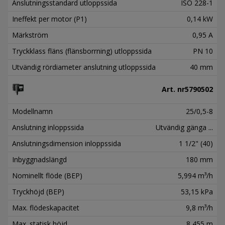
Anslutningsstandard utloppssida
ISO 228-1
Ineffekt per motor (P1)
0,14 kW
Märkström
0,95 A
Tryckklass fläns (flänsborrning) utloppssida
PN 10
Utvändig rördiameter anslutning utloppssida
40 mm
Art. nr
5790502
Modellnamn
25/0,5-8
Anslutning inloppssida
Utvändig gänga ...
Anslutningsdimension inloppssida
1 1/2" (40)
Inbyggnadslängd
180 mm
Nominellt flöde (BEP)
5,994 m³/h
Tryckhöjd (BEP)
53,15 kPa
Max. flödeskapacitet
9,8 m³/h
Max. statisk höjd
8,455 m