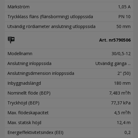
Märkström
1,05 A
Tryckklass fläns (flänsborrning) utloppssida
PN 10
Utvändig rördiameter anslutning utloppssida
50 mm
Art. nr
5790506
Modellnamn
30/0,5-12
Anslutning inloppssida
Utvändig gänga ...
Anslutningsdimension inloppssida
2" (50)
Inbyggnadslängd
180 mm
Nominellt flöde (BEP)
7,483 m³/h
Tryckhöjd (BEP)
77,37 kPa
Max. flödeskapacitet
4,5 m³/h
Max. statisk höjd
12,4 m
Energieffektivitetsindex (EEI)
0,2