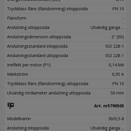
Tryckklass fläns (flänsborrning) inloppssida
PN 10
Flänsform
-
Anslutning utloppssida
Utvändig gänga ...
Anslutningsdimension utloppssida
2" (50)
Anslutningsstandard inloppssida
ISO 228-1
Anslutningsstandard utloppssida
ISO 228-1
Ineffekt per motor (P1)
0,14 kW
Märkström
0,95 A
Tryckklass fläns (flänsborrning) utloppssida
PN 10
Utvändig rördiameter anslutning utloppssida
50 mm
Art. nr
5790505
Modellnamn
30/0,5-8
Anslutning inloppssida
Utvändig gänga ...