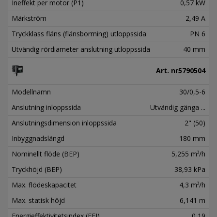
Ineffekt per motor (P1)
0,57 kW
Märkström
2,49 A
Tryckklass fläns (flänsborrning) utloppssida
PN 6
Utvändig rördiameter anslutning utloppssida
40 mm
Art. nr
5790504
Modellnamn
30/0,5-6
Anslutning inloppssida
Utvändig gänga ...
Anslutningsdimension inloppssida
2" (50)
Inbyggnadslängd
180 mm
Nominellt flöde (BEP)
5,255 m³/h
Tryckhöjd (BEP)
38,93 kPa
Max. flödeskapacitet
4,3 m³/h
Max. statisk höjd
6,141 m
Energieffektivitetsindex (EEI)
0,19