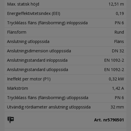
Max. statisk höjd
12,51 m
Energieffektivitetsindex (EEI)
0,19
Tryckklass fläns (flänsborrning) inloppssida
PN 6
Flänsform
Rund
Anslutning utloppssida
Fläns
Anslutningsdimension utloppssida
DN 32
Anslutningsstandard inloppssida
EN 1092-2
Anslutningsstandard utloppssida
EN 1092-2
Ineffekt per motor (P1)
0,32 kW
Märkström
1,42 A
Tryckklass fläns (flänsborrning) utloppssida
PN 6
Utvändig rördiameter anslutning utloppssida
32 mm
Art. nr
5790501