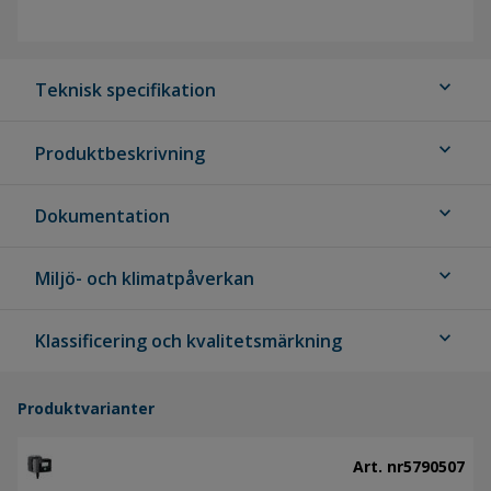
expand_more
Teknisk specifikation
expand_more
Produktbeskrivning
expand_more
Dokumentation
expand_more
Miljö- och klimatpåverkan
expand_more
Klassificering och kvalitetsmärkning
Produktvarianter
Art. nr
5790507