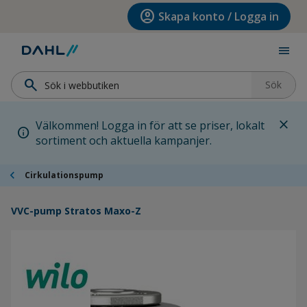
Hoppa till menyn
Hoppa till huvudinnehållet
Hoppa till sidfoten
account_circle
Skapa konto / Logga in
menu
search
Sök
close
Välkommen! Logga in för att se priser, lokalt
info
sortiment och aktuella kampanjer.
chevron_left
Cirkulationspump
VVC-pump Stratos Maxo-Z