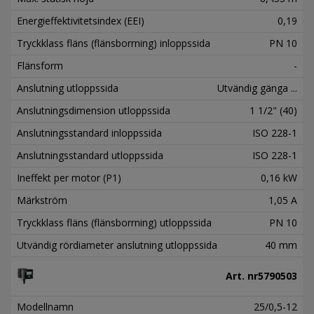
Energieffektivitetsindex (EEI)
0,19
Tryckklass fläns (flänsborrning) inloppssida
PN 10
Flänsform
-
Anslutning utloppssida
Utvändig gänga ...
Anslutningsdimension utloppssida
1 1/2" (40)
Anslutningsstandard inloppssida
ISO 228-1
Anslutningsstandard utloppssida
ISO 228-1
Ineffekt per motor (P1)
0,16 kW
Märkström
1,05 A
Tryckklass fläns (flänsborrning) utloppssida
PN 10
Utvändig rördiameter anslutning utloppssida
40 mm
Art. nr
5790503
Modellnamn
25/0,5-12