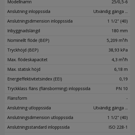
Modellnamn
25/0,5-6
Anslutning inloppssida
Utvändig gänga ...
Anslutningsdimension inloppssida
1 1/2" (40)
Inbyggnadslängd
180 mm
Nominellt flöde (BEP)
5,209 m³/h
Tryckhöjd (BEP)
38,93 kPa
Max. flödeskapacitet
4,3 m³/h
Max. statisk höjd
6,18 m
Energieffektivitetsindex (EEI)
0,19
Tryckklass fläns (flänsborrning) inloppssida
PN 10
Flänsform
-
Anslutning utloppssida
Utvändig gänga ...
Anslutningsdimension utloppssida
1 1/2" (40)
Anslutningsstandard inloppssida
ISO 228-1