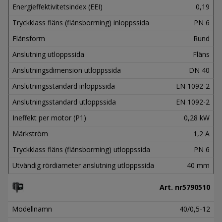
Energieffektivitetsindex (EEI)
0,19
Tryckklass fläns (flänsborrning) inloppssida
PN 6
Flänsform
Rund
Anslutning utloppssida
Fläns
Anslutningsdimension utloppssida
DN 40
Anslutningsstandard inloppssida
EN 1092-2
Anslutningsstandard utloppssida
EN 1092-2
Ineffekt per motor (P1)
0,28 kW
Märkström
1,2 A
Tryckklass fläns (flänsborrning) utloppssida
PN 6
Utvändig rördiameter anslutning utloppssida
40 mm
Art. nr
5790510
Modellnamn
40/0,5-12