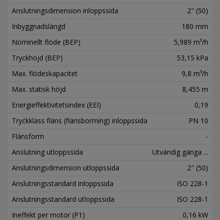
Anslutningsdimension inloppssida
2" (50)
Inbyggnadslängd
180 mm
Nominellt flöde (BEP)
5,989 m³/h
Tryckhöjd (BEP)
53,15 kPa
Max. flödeskapacitet
9,8 m³/h
Max. statisk höjd
8,455 m
Energieffektivitetsindex (EEI)
0,19
Tryckklass fläns (flänsborrning) inloppssida
PN 10
Flänsform
-
Anslutning utloppssida
Utvändig gänga ...
Anslutningsdimension utloppssida
2" (50)
Anslutningsstandard inloppssida
ISO 228-1
Anslutningsstandard utloppssida
ISO 228-1
Ineffekt per motor (P1)
0,16 kW