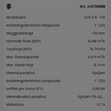
Art. nr
5758988
Modellnamn
15/0,5-8 -130
Anslutningsdimension inloppssida
1" (25)
Inbyggnadslängd
130 mm
Nominellt flöde (BEP)
4,348 m³/h
Tryckhöjd (BEP)
79,74 kPa
Max. flödeskapacitet
4,419 m³/h
Max. statisk höjd
8,14 m
Material pumphus
Gjutjärn
Anslutningsdimension utloppssida
1" (25)
Ineffekt per motor (P1)
0,08 kW
Materialkvalitet pumphus
Gjutjärn EN-GJL...
Märkström
0,7 A