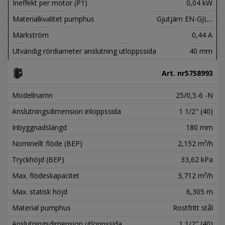
Ineffekt per motor (P1)
0,04 kW
Materialkvalitet pumphus
Gjutjärn EN-GJL...
Märkström
0,44 A
Utvändig rördiameter anslutning utloppssida
40 mm
Art. nr
5758993
Modellnamn
25/0,5-6 -N
Anslutningsdimension inloppssida
1 1/2" (40)
Inbyggnadslängd
180 mm
Nominellt flöde (BEP)
2,152 m³/h
Tryckhöjd (BEP)
33,62 kPa
Max. flödeskapacitet
3,712 m³/h
Max. statisk höjd
6,305 m
Material pumphus
Rostfritt stål
Anslutningsdimension utloppssida
1 1/2" (40)