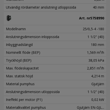
Utvändig rördiameter anslutning utloppssida
40 mm
Art. nr
5758990
Modellnamn
25/0,5-4 -180
Anslutningsdimension inloppssida
1 1/2" (40)
Inbyggnadslängd
180 mm
Nominellt flöde (BEP)
1,569 m³/h
Tryckhöjd (BEP)
38,05 kPa
Max. flödeskapacitet
2,851 m³/h
Max. statisk höjd
4,214 m
Material pumphus
Gjutjärn
Anslutningsdimension utloppssida
1 1/2" (40)
Ineffekt per motor (P1)
0,02 kW
Materialkvalitet pumphus
Gjutjärn EN-GJL...