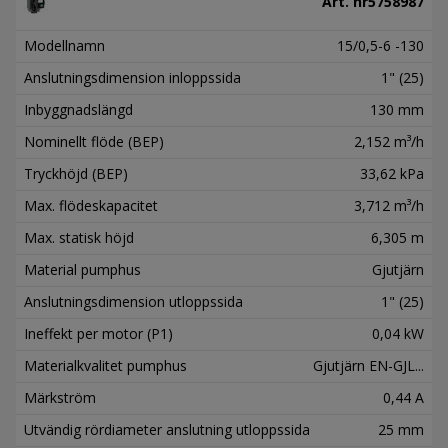
Art. nr
5758987
Modellnamn
15/0,5-6 -130
Anslutningsdimension inloppssida
1" (25)
Inbyggnadslängd
130 mm
Nominellt flöde (BEP)
2,152 m³/h
Tryckhöjd (BEP)
33,62 kPa
Max. flödeskapacitet
3,712 m³/h
Max. statisk höjd
6,305 m
Material pumphus
Gjutjärn
Anslutningsdimension utloppssida
1" (25)
Ineffekt per motor (P1)
0,04 kW
Materialkvalitet pumphus
Gjutjärn EN-GJL...
Märkström
0,44 A
Utvändig rördiameter anslutning utloppssida
25 mm