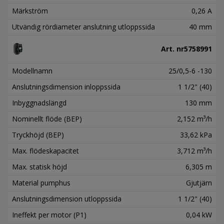
Märkström
0,26 A
Utvändig rördiameter anslutning utloppssida
40 mm
Art. nr
5758991
Modellnamn
25/0,5-6 -130
Anslutningsdimension inloppssida
1 1/2" (40)
Inbyggnadslängd
130 mm
Nominellt flöde (BEP)
2,152 m³/h
Tryckhöjd (BEP)
33,62 kPa
Max. flödeskapacitet
3,712 m³/h
Max. statisk höjd
6,305 m
Material pumphus
Gjutjärn
Anslutningsdimension utloppssida
1 1/2" (40)
Ineffekt per motor (P1)
0,04 kW