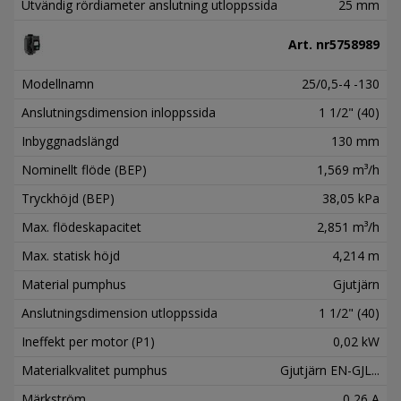
Utvändig rördiameter anslutning utloppssida
25 mm
Art. nr
5758989
Modellnamn
25/0,5-4 -130
Anslutningsdimension inloppssida
1 1/2" (40)
Inbyggnadslängd
130 mm
Nominellt flöde (BEP)
1,569 m³/h
Tryckhöjd (BEP)
38,05 kPa
Max. flödeskapacitet
2,851 m³/h
Max. statisk höjd
4,214 m
Material pumphus
Gjutjärn
Anslutningsdimension utloppssida
1 1/2" (40)
Ineffekt per motor (P1)
0,02 kW
Materialkvalitet pumphus
Gjutjärn EN-GJL...
Märkström
0,26 A