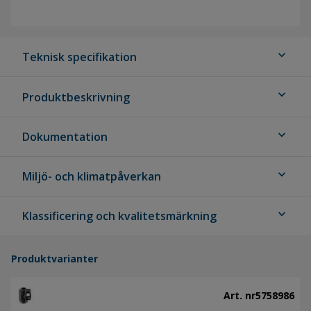
expand_more
Teknisk specifikation
expand_more
Produktbeskrivning
expand_more
Dokumentation
expand_more
Miljö- och klimatpåverkan
expand_more
Klassificering och kvalitetsmärkning
Produktvarianter
Art. nr
5758986