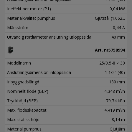
Ineffekt per motor (P1)
0,04 kW
Materialkvalitet pumphus
Gjutstål (1.062...
Märkström
0,44 A
Utvändig rördiameter anslutning utloppssida
40 mm
Art. nr
5758994
Modellnamn
25/0,5-8 -130
Anslutningsdimension inloppssida
1 1/2" (40)
Inbyggnadslängd
130 mm
Nominellt flöde (BEP)
4,348 m³/h
Tryckhöjd (BEP)
79,74 kPa
Max. flödeskapacitet
4,419 m³/h
Max. statisk höjd
8,14 m
Material pumphus
Gjutjärn