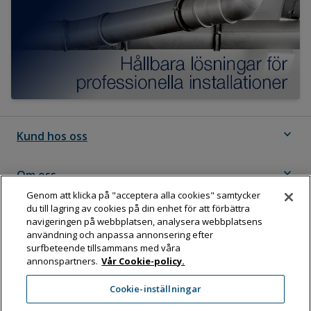
expand_more
Kund hos oss
expand_more
Om oss
Genom att klicka på "acceptera alla cookies" samtycker
du till lagring av cookies på din enhet för att förbättra
expand_more
Följ Dahl
navigeringen på webbplatsen, analysera webbplatsens
användning och anpassa annonsering efter
surfbeteende tillsammans med våra
annonspartners.
Vår Cookie-policy.
Dahl Sverige AB
Cookie-inställningar
Box 11076, 161 11 BROMMA