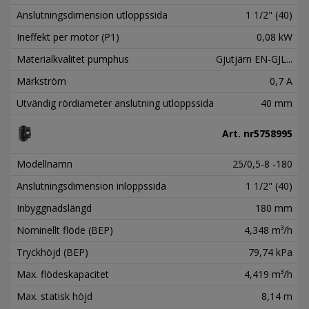
Anslutningsdimension utloppssida
1 1/2" (40)
Ineffekt per motor (P1)
0,08 kW
Materialkvalitet pumphus
Gjutjärn EN-GJL...
Märkström
0,7 A
Utvändig rördiameter anslutning utloppssida
40 mm
Art. nr
5758995
Modellnamn
25/0,5-8 -180
Anslutningsdimension inloppssida
1 1/2" (40)
Inbyggnadslängd
180 mm
Nominellt flöde (BEP)
4,348 m³/h
Tryckhöjd (BEP)
79,74 kPa
Max. flödeskapacitet
4,419 m³/h
Max. statisk höjd
8,14 m