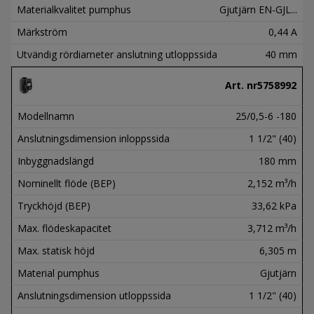
Materialkvalitet pumphus
Gjutjärn EN-GJL...
Märkström
0,44 A
Utvändig rördiameter anslutning utloppssida
40 mm
Art. nr
5758992
Modellnamn
25/0,5-6 -180
Anslutningsdimension inloppssida
1 1/2" (40)
Inbyggnadslängd
180 mm
Nominellt flöde (BEP)
2,152 m³/h
Tryckhöjd (BEP)
33,62 kPa
Max. flödeskapacitet
3,712 m³/h
Max. statisk höjd
6,305 m
Material pumphus
Gjutjärn
Anslutningsdimension utloppssida
1 1/2" (40)