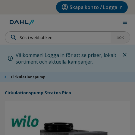
Hoppa till menyn
Hoppa till huvudinnehållet
Hoppa till sidfoten
account_circle
Skapa konto / Logga in
menu
search
Sök
close
Välkommen! Logga in för att se priser, lokalt
info
sortiment och aktuella kampanjer.
chevron_left
Cirkulationspump
Cirkulationspump Stratos Pico