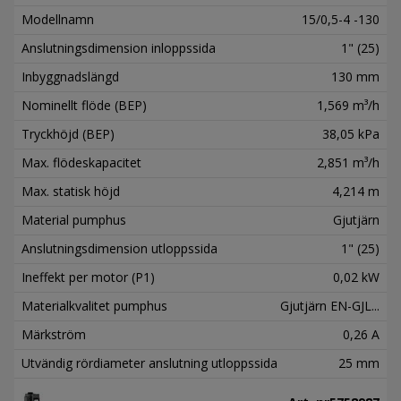
Modellnamn
15/0,5-4 -130
Anslutningsdimension inloppssida
1" (25)
Inbyggnadslängd
130 mm
Nominellt flöde (BEP)
1,569 m³/h
Tryckhöjd (BEP)
38,05 kPa
Max. flödeskapacitet
2,851 m³/h
Max. statisk höjd
4,214 m
Material pumphus
Gjutjärn
Anslutningsdimension utloppssida
1" (25)
Ineffekt per motor (P1)
0,02 kW
Materialkvalitet pumphus
Gjutjärn EN-GJL...
Märkström
0,26 A
Utvändig rördiameter anslutning utloppssida
25 mm