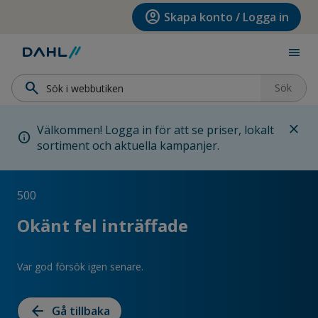
Hoppa till menyn
Hoppa till huvudinnehållet
Hoppa till sidfoten
account_circle
Skapa konto / Logga in
menu
search
Sök
close
Välkommen! Logga in för att se priser, lokalt
info
sortiment och aktuella kampanjer.
500
Okänt fel inträffade
Var god försök igen senare.
arrow_back
Gå tillbaka