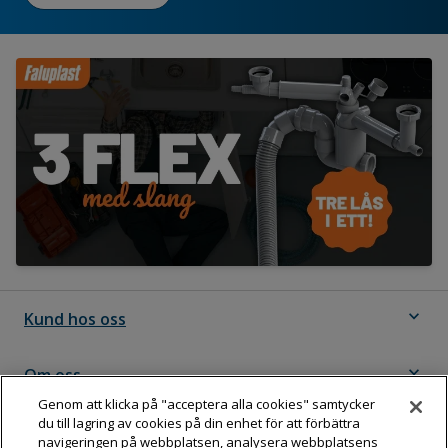
expand_more
Kund hos oss
expand_more
Om oss
Genom att klicka på "acceptera alla cookies" samtycker
du till lagring av cookies på din enhet för att förbättra
expand_more
Följ Dahl
navigeringen på webbplatsen, analysera webbplatsens