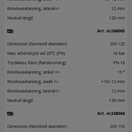
Rörelseavkänning, lateral+/-
12 mm
Neutral längd
130 mm
Art. nr
248065
Dimension (Nominell diameter)
DN 125
Max. arbetstryck vid 20°C (PN)
16 bar
Tryckklass fläns (flänsborrning)
PN 16
Rörelseavkänning, vinkel +/-
15 °
Rörelseavkänning, axiell +/-
+10/-12 mm
Rörelseavkänning, lateral+/-
12 mm
Neutral längd
130 mm
Art. nr
248066
Dimension (Nominell diameter)
DN 150