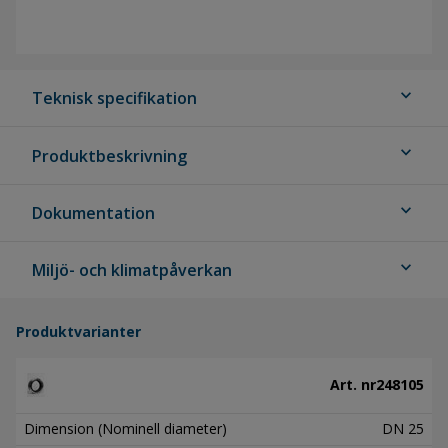
expand_more
Teknisk specifikation
expand_more
Produktbeskrivning
expand_more
Dokumentation
expand_more
Miljö- och klimatpåverkan
Produktvarianter
Art. nr
248105
Dimension (Nominell diameter)
DN 25