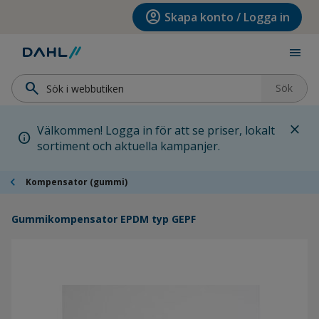
Hoppa till menyn
Hoppa till huvudinnehållet
Hoppa till sidfoten
account_circle
Skapa konto / Logga in
menu
search
Sök
close
Välkommen! Logga in för att se priser, lokalt
info
sortiment och aktuella kampanjer.
chevron_left
Kompensator (gummi)
Gummikompensator EPDM typ GEPF