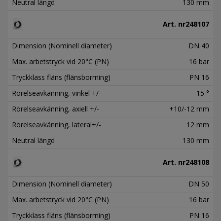
Neutral längd
130 mm
Art. nr
248107
Dimension (Nominell diameter)
DN 40
Max. arbetstryck vid 20°C (PN)
16 bar
Tryckklass fläns (flänsborrning)
PN 16
Rörelseavkänning, vinkel +/-
15 °
Rörelseavkänning, axiell +/-
+10/-12 mm
Rörelseavkänning, lateral+/-
12 mm
Neutral längd
130 mm
Art. nr
248108
Dimension (Nominell diameter)
DN 50
Max. arbetstryck vid 20°C (PN)
16 bar
Tryckklass fläns (flänsborrning)
PN 16