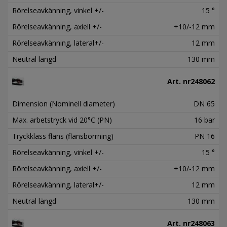
Rörelseavkänning, vinkel +/-
15 °
Rörelseavkänning, axiell +/-
+10/-12 mm
Rörelseavkänning, lateral+/-
12 mm
Neutral längd
130 mm
Art. nr
248062
Dimension (Nominell diameter)
DN 65
Max. arbetstryck vid 20°C (PN)
16 bar
Tryckklass fläns (flänsborrning)
PN 16
Rörelseavkänning, vinkel +/-
15 °
Rörelseavkänning, axiell +/-
+10/-12 mm
Rörelseavkänning, lateral+/-
12 mm
Neutral längd
130 mm
Art. nr
248063