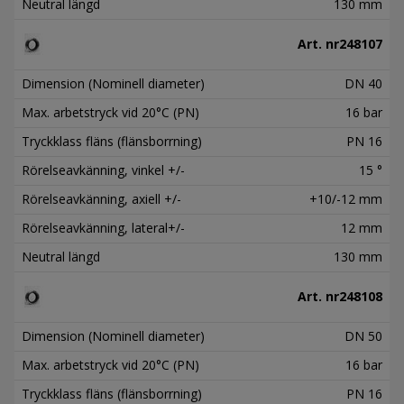
Neutral längd
130 mm
Art. nr
248107
Dimension (Nominell diameter)
DN 40
Max. arbetstryck vid 20°C (PN)
16 bar
Tryckklass fläns (flänsborrning)
PN 16
Rörelseavkänning, vinkel +/-
15 °
Rörelseavkänning, axiell +/-
+10/-12 mm
Rörelseavkänning, lateral+/-
12 mm
Neutral längd
130 mm
Art. nr
248108
Dimension (Nominell diameter)
DN 50
Max. arbetstryck vid 20°C (PN)
16 bar
Tryckklass fläns (flänsborrning)
PN 16