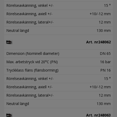
Rörelseavkänning, vinkel +/-
15 °
Rörelseavkänning, axiell +/-
+10/-12 mm
Rörelseavkänning, lateral+/-
12 mm
Neutral längd
130 mm
Art. nr
248062
Dimension (Nominell diameter)
DN 65
Max. arbetstryck vid 20°C (PN)
16 bar
Tryckklass fläns (flänsborrning)
PN 16
Rörelseavkänning, vinkel +/-
15 °
Rörelseavkänning, axiell +/-
+10/-12 mm
Rörelseavkänning, lateral+/-
12 mm
Neutral längd
130 mm
Art. nr
248063