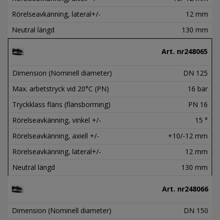
Rörelseavkänning, lateral+/-
12 mm
Neutral längd
130 mm
Art. nr
248065
Dimension (Nominell diameter)
DN 125
Max. arbetstryck vid 20°C (PN)
16 bar
Tryckklass fläns (flänsborrning)
PN 16
Rörelseavkänning, vinkel +/-
15 °
Rörelseavkänning, axiell +/-
+10/-12 mm
Rörelseavkänning, lateral+/-
12 mm
Neutral längd
130 mm
Art. nr
248066
Dimension (Nominell diameter)
DN 150