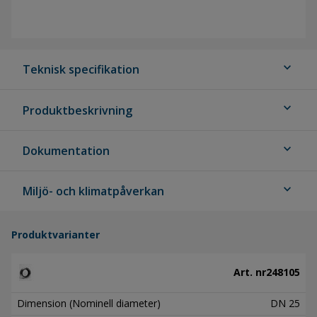
expand_more
Teknisk specifikation
expand_more
Produktbeskrivning
expand_more
Dokumentation
expand_more
Miljö- och klimatpåverkan
Produktvarianter
Art. nr
248105
Dimension (Nominell diameter)
DN 25