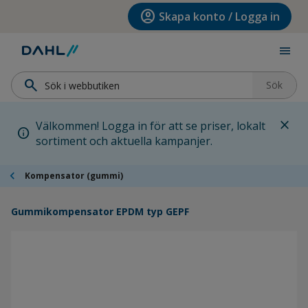
Hoppa till menyn
Hoppa till huvudinnehållet
Hoppa till sidfoten
account_circle
Skapa konto / Logga in
menu
search
Sök
close
Välkommen! Logga in för att se priser, lokalt
info
sortiment och aktuella kampanjer.
chevron_left
Kompensator (gummi)
Gummikompensator EPDM typ GEPF