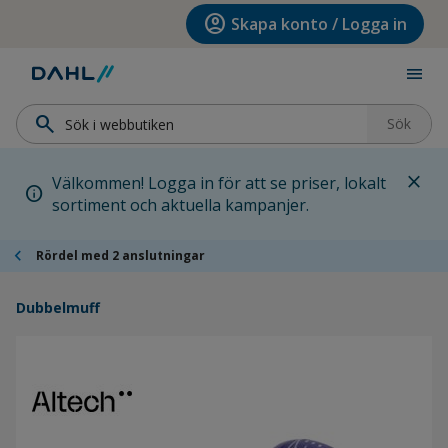
Hoppa till menyn
Hoppa till huvudinnehållet
Hoppa till sidfoten
account_circle
Skapa konto / Logga in
menu
search
Sök
close
Välkommen! Logga in för att se priser, lokalt
info
sortiment och aktuella kampanjer.
chevron_left
Rördel med 2 anslutningar
Dubbelmuff