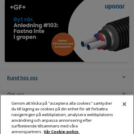
expand_more
Kund hos oss
expand_more
Om oss
Genom att klicka på "acceptera alla cookies" samtycker
du till lagring av cookies på din enhet för att förbättra
expand_more
Följ Dahl
navigeringen på webbplatsen, analysera webbplatsens
användning och anpassa annonsering efter
surfbeteende tillsammans med våra
annonspartners.
Vår Cookie-policy.