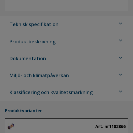
expand_more
Teknisk specifikation
expand_more
Produktbeskrivning
expand_more
Dokumentation
expand_more
Miljö- och klimatpåverkan
expand_more
Klassificering och kvalitetsmärkning
Produktvarianter
Art. nr
1182866