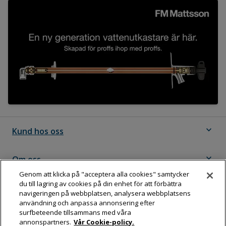
expand_more
Kund hos oss
expand_more
Om oss
Genom att klicka på "acceptera alla cookies" samtycker
du till lagring av cookies på din enhet för att förbättra
expand_more
Följ Dahl
navigeringen på webbplatsen, analysera webbplatsens
användning och anpassa annonsering efter
surfbeteende tillsammans med våra
annonspartners.
Vår Cookie-policy.