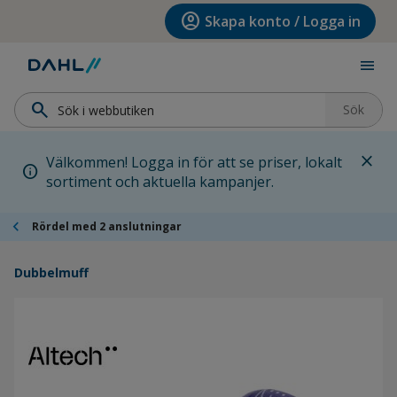
Hoppa till menyn
Hoppa till huvudinnehållet
Hoppa till sidfoten
account_circle
Skapa konto / Logga in
menu
search
Sök
close
Välkommen! Logga in för att se priser, lokalt
info
sortiment och aktuella kampanjer.
chevron_left
Rördel med 2 anslutningar
Dubbelmuff