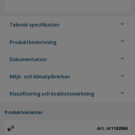
expand_more
Teknisk specifikation
expand_more
Produktbeskrivning
expand_more
Dokumentation
expand_more
Miljö- och klimatpåverkan
expand_more
Klassificering och kvalitetsmärkning
Produktvarianter
Art. nr
1182866