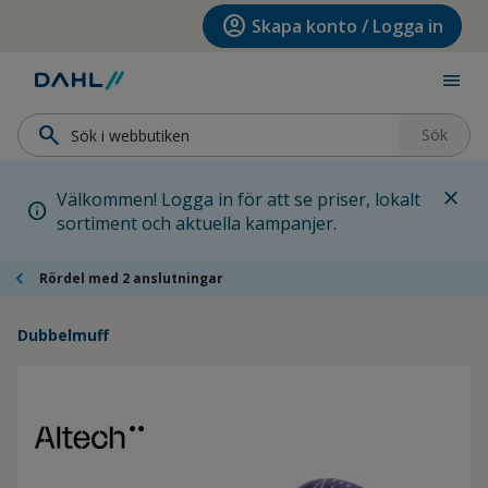
Hoppa till menyn
Hoppa till huvudinnehållet
Hoppa till sidfoten
account_circle
Skapa konto / Logga in
menu
search
Sök
close
Välkommen! Logga in för att se priser, lokalt
info
sortiment och aktuella kampanjer.
chevron_left
Rördel med 2 anslutningar
Dubbelmuff