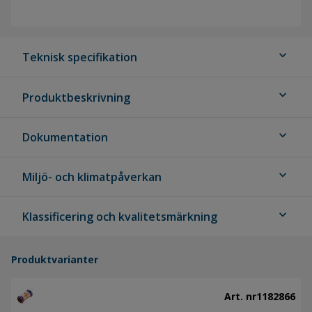
expand_more
Teknisk specifikation
expand_more
Produktbeskrivning
expand_more
Dokumentation
expand_more
Miljö- och klimatpåverkan
expand_more
Klassificering och kvalitetsmärkning
Produktvarianter
Art. nr
1182866