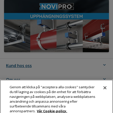
expand_more
Kund hos oss
expand_more
Om oss
Genom att klicka på "acceptera alla cookies" samtycker
du till lagring av cookies på din enhet för att förbättra
expand_more
Följ Dahl
navigeringen på webbplatsen, analysera webbplatsens
användning och anpassa annonsering efter
surfbeteende tillsammans med våra
annonspartners.
Vår Cookie-policy.