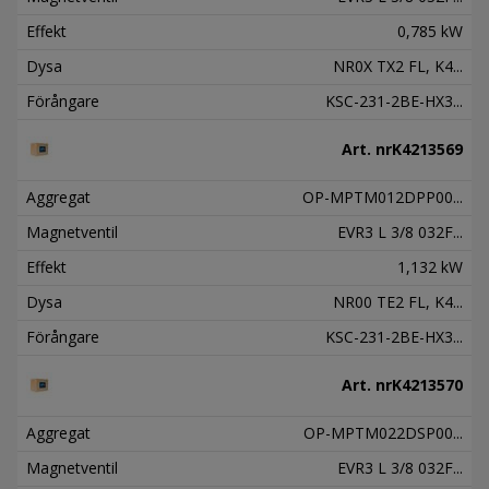
Effekt
0,785 kW
Dysa
NR0X TX2 FL, K4...
Förångare
KSC-231-2BE-HX3...
Art. nr
K4213569
Aggregat
OP-MPTM012DPP00...
Magnetventil
EVR3 L 3/8 032F...
Effekt
1,132 kW
Dysa
NR00 TE2 FL, K4...
Förångare
KSC-231-2BE-HX3...
Art. nr
K4213570
Aggregat
OP-MPTM022DSP00...
Magnetventil
EVR3 L 3/8 032F...