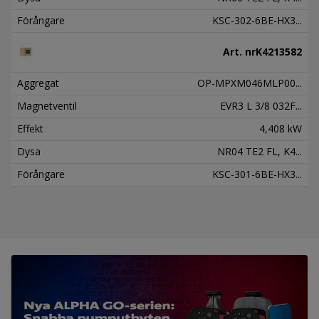
Förångare
KSC-302-6BE-HX3...
Art. nr
K4213582
Aggregat
OP-MPXM046MLP00...
Magnetventil
EVR3 L 3/8 032F...
Effekt
4,408 kW
Dysa
NR04 TE2 FL, K4...
Förångare
KSC-301-6BE-HX3...