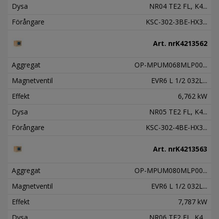
Dysa
NR04 TE2 FL, K4...
Förångare
KSC-302-3BE-HX3...
Art. nr
K4213562
Aggregat
OP-MPUM068MLP00...
Magnetventil
EVR6 L 1/2 032L...
Effekt
6,762 kW
Dysa
NR05 TE2 FL, K4...
Förångare
KSC-302-4BE-HX3...
Art. nr
K4213563
Aggregat
OP-MPUM080MLP00...
Magnetventil
EVR6 L 1/2 032L...
Effekt
7,787 kW
Dysa
NR06 TE2 FL, K4...