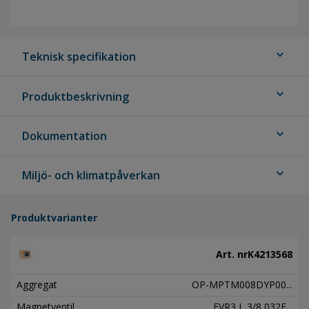
expand_more
Teknisk specifikation
expand_more
Produktbeskrivning
expand_more
Dokumentation
expand_more
Miljö- och klimatpåverkan
Produktvarianter
Art. nr
K4213568
Aggregat
OP-MPTM008DYP00...
Magnetventil
EVR3 L 3/8 032F...