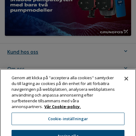
expand_more
Kund hos oss
expand_more
Om oss
Genom att klicka på "acceptera alla cookies" samtycker
du till lagring av cookies på din enhet för att förbättra
expand_more
Följ Dahl
navigeringen på webbplatsen, analysera webbplatsens
användning och anpassa annonsering efter
surfbeteende tillsammans med våra
annonspartners.
Vår Cookie-policy.
Dahl Sverige AB
Cookie-inställningar
Box 11076, 161 11 BROMMA
Tel:
08-583 595 00