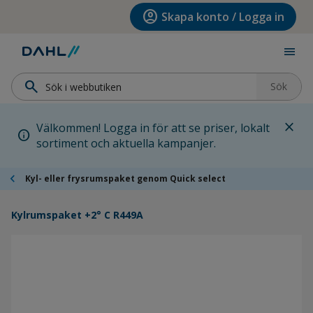
Hoppa till menyn
Hoppa till huvudinnehållet
Hoppa till sidfoten
account_circle
Skapa konto / Logga in
menu
search
Sök
close
Välkommen! Logga in för att se priser, lokalt
info
sortiment och aktuella kampanjer.
chevron_left
Kyl- eller frysrumspaket genom Quick select
Kylrumspaket +2° C R449A