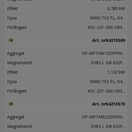
Effekt
0,785 kW
Dysa
NR0X TX2 FL, K4...
Förångare
KSC-231-2BE-HX3...
Art. nr
K4213569
Aggregat
OP-MPTM012DPP00...
Magnetventil
EVR3 L 3/8 032F...
Effekt
1,132 kW
Dysa
NR00 TE2 FL, K4...
Förångare
KSC-231-2BE-HX3...
Art. nr
K4213570
Aggregat
OP-MPTM022DSP00...
Magnetventil
EVR3 L 3/8 032F...