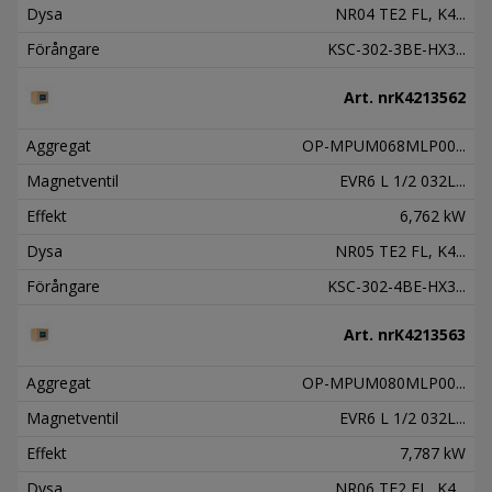
Dysa
NR04 TE2 FL, K4...
Förångare
KSC-302-3BE-HX3...
Art. nr
K4213562
Aggregat
OP-MPUM068MLP00...
Magnetventil
EVR6 L 1/2 032L...
Effekt
6,762 kW
Dysa
NR05 TE2 FL, K4...
Förångare
KSC-302-4BE-HX3...
Art. nr
K4213563
Aggregat
OP-MPUM080MLP00...
Magnetventil
EVR6 L 1/2 032L...
Effekt
7,787 kW
Dysa
NR06 TE2 FL, K4...