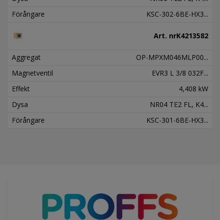
Förångare
KSC-302-6BE-HX3...
Art. nr
K4213582
Aggregat
OP-MPXM046MLP00...
Magnetventil
EVR3 L 3/8 032F...
Effekt
4,408 kW
Dysa
NR04 TE2 FL, K4...
Förångare
KSC-301-6BE-HX3...