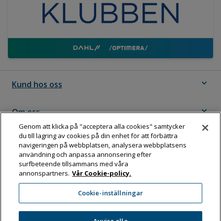
expand_more
Kund hos oss
expand_more
Om oss
Genom att klicka på "acceptera alla cookies" samtycker
du till lagring av cookies på din enhet för att förbättra
expand_more
Följ Dahl
navigeringen på webbplatsen, analysera webbplatsens
användning och anpassa annonsering efter
surfbeteende tillsammans med våra
annonspartners.
Vår Cookie-policy.
Dahl Sverige AB
Cookie-inställningar
Box 11076, 161 11 BROMMA
Tel:
08-583 595 00