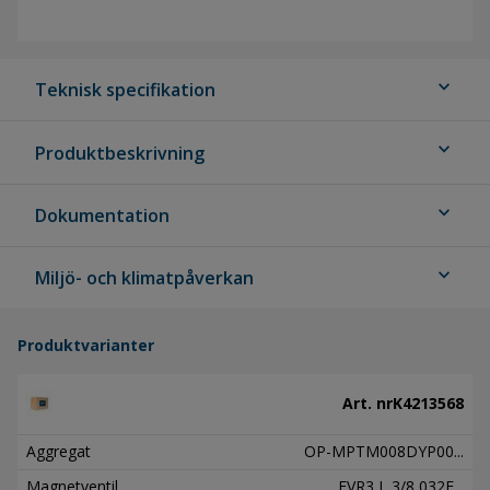
expand_more
Teknisk specifikation
expand_more
Produktbeskrivning
expand_more
Dokumentation
expand_more
Miljö- och klimatpåverkan
Produktvarianter
Art. nr
K4213568
Aggregat
OP-MPTM008DYP00...
Magnetventil
EVR3 L 3/8 032F...