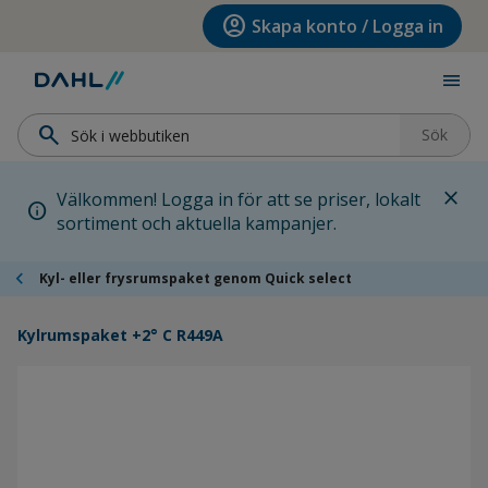
Hoppa till menyn
Hoppa till huvudinnehållet
Hoppa till sidfoten
account_circle
Skapa konto / Logga in
menu
search
Sök
close
Välkommen! Logga in för att se priser, lokalt
info
sortiment och aktuella kampanjer.
chevron_left
Kyl- eller frysrumspaket genom Quick select
Kylrumspaket +2° C R449A