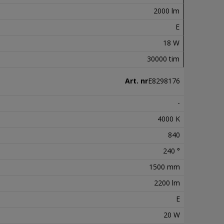
2000 lm
E
18 W
30000 tim
Art. nr
E8298176
-
4000 K
840
240 °
1500 mm
2200 lm
E
20 W