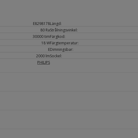
E8298178
Längd:
80 Ra
Strålningsvinkel:
30000 tim
Färgkod:
18 W
Färgtemperatur:
E
Dimningsbar:
2000 lm
Sockel:
PHILIPS