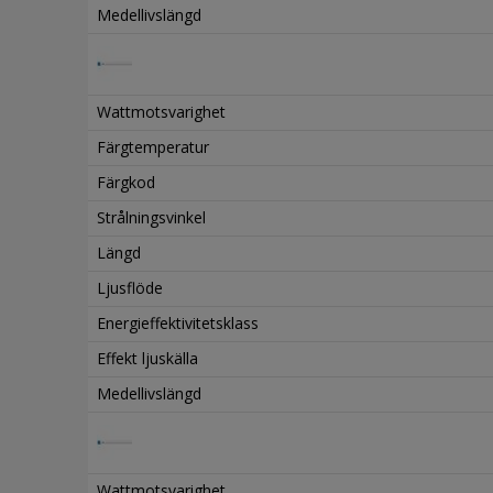
Medellivslängd
Wattmotsvarighet
Färgtemperatur
Färgkod
Strålningsvinkel
Längd
Ljusflöde
Energieffektivitetsklass
Effekt ljuskälla
Medellivslängd
Wattmotsvarighet