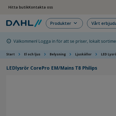
Hoppa till menyn
Hoppa till huvudinnehållet
Hoppa till sidfoten
Hitta butik
Kontakta oss
expand_more
Produkter
Vårt erbjud
info
Välkommen! Logga in för att se priser, lokalt sortim
chevron_right
chevron_right
chevron_right
chevron_right
Start
El och ljus
Belysning
Ljuskällor
LED Lysr
LEDlysrör CorePro EM/Mains T8 Philips