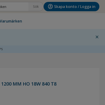
account_circle
Skapa konto / Logga in
Sök
Varumärken
close
PS
1200 MM HO 18W 840 T8