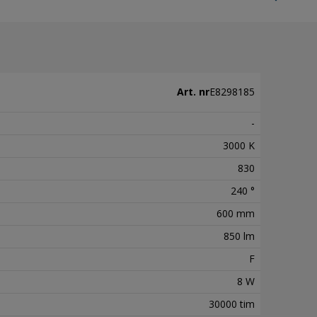
Art. nr
E8298185
-
3000 K
830
240 °
600 mm
850 lm
F
8 W
30000 tim