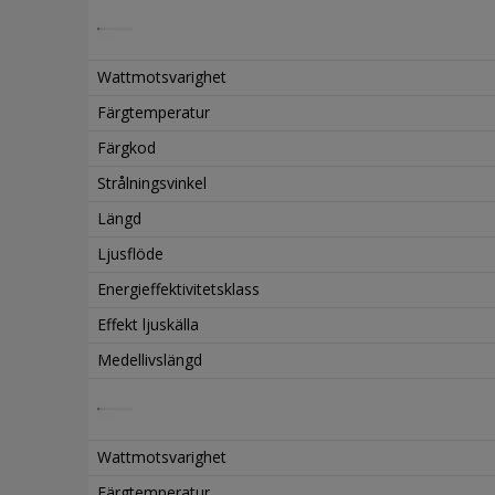
Wattmotsvarighet
Färgtemperatur
Färgkod
Strålningsvinkel
Längd
Ljusflöde
Energieffektivitetsklass
Effekt ljuskälla
Medellivslängd
Wattmotsvarighet
Färgtemperatur