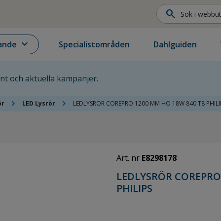
search
expand_more
ande
Specialistområden
Dahlguiden
ent och aktuella kampanjer.
chevron_right
chevron_right
ör
LED Lysrör
LEDLYSRÖR COREPRO 1200 MM HO 18W 840 T8 PHILI
Art. nr
E8298178
LEDLYSRÖR COREPRO 
PHILIPS