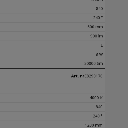
840
240 °
600 mm
900 lm
E
8 W
30000 tim
Art. nr
E8298178
-
4000 K
840
240 °
1200 mm