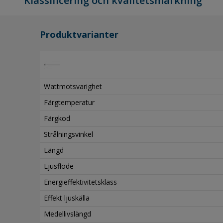
Klassificering och kvalitetsmärkning
Produktvarianter
Wattmotsvarighet
Färgtemperatur
Färgkod
Strålningsvinkel
Längd
Ljusflöde
Energieffektivitetsklass
Effekt ljuskälla
Medellivslängd