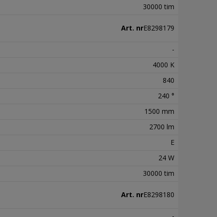
30000 tim
Art. nr
E8298179
-
4000 K
840
240 °
1500 mm
2700 lm
E
24 W
30000 tim
Art. nr
E8298180
-