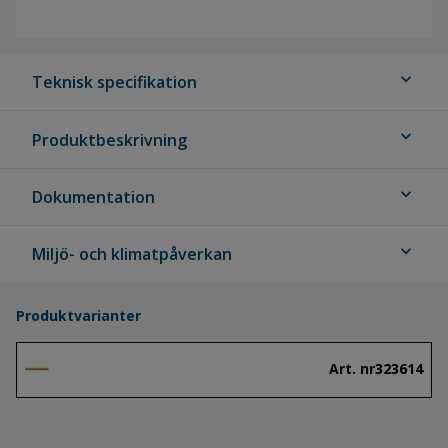
expand_more
Teknisk specifikation
expand_more
Produktbeskrivning
expand_more
Dokumentation
expand_more
Miljö- och klimatpåverkan
Produktvarianter
Art. nr
323614