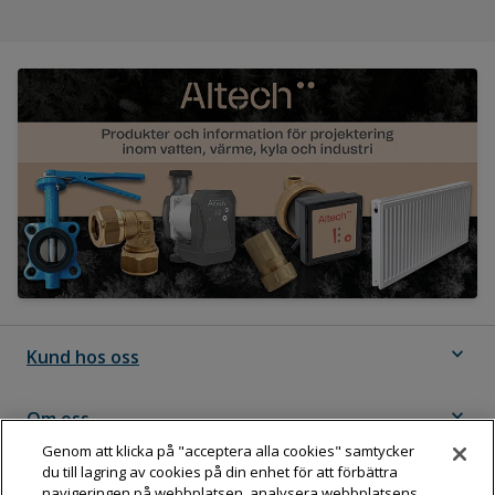
expand_more
Kund hos oss
expand_more
Om oss
Genom att klicka på "acceptera alla cookies" samtycker
du till lagring av cookies på din enhet för att förbättra
expand_more
Följ Dahl
navigeringen på webbplatsen, analysera webbplatsens