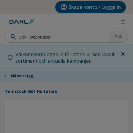
Hoppa till menyn
Hoppa till huvudinnehållet
Hoppa till sidfoten
account_circle
Skapa konto / Logga in
menu
search
Sök
close
Välkommen! Logga in för att se priser, lokalt
info
sortiment och aktuella kampanjer.
chevron_left
Mätverktyg
Tumstock G61 Hultafors