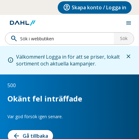
Hoppa till menyn
Hoppa till huvudinnehållet
Hoppa till sidfoten
account_circle
Skapa konto / Logga in
menu
search
Sök
close
Välkommen! Logga in för att se priser, lokalt
info
sortiment och aktuella kampanjer.
500
Okänt fel inträffade
Var god försök igen senare.
arrow_back
Gå tillbaka