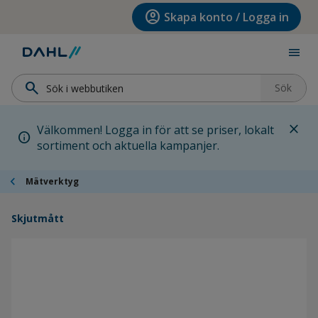
Hoppa till menyn
Hoppa till huvudinnehållet
Hoppa till sidfoten
account_circle
Skapa konto / Logga in
menu
search
Sök
close
Välkommen! Logga in för att se priser, lokalt
info
sortiment och aktuella kampanjer.
chevron_left
Mätverktyg
Skjutmått