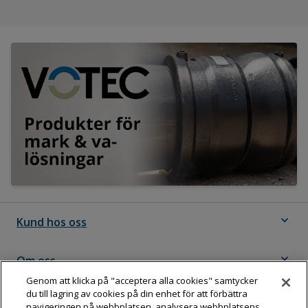
expand_more
Kund hos oss
expand_more
Om oss
Genom att klicka på "acceptera alla cookies" samtycker
du till lagring av cookies på din enhet för att förbättra
expand_more
Följ Dahl
navigeringen på webbplatsen, analysera webbplatsens