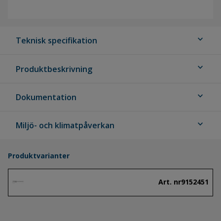
expand_more
Teknisk specifikation
expand_more
Produktbeskrivning
expand_more
Dokumentation
expand_more
Miljö- och klimatpåverkan
Produktvarianter
Art. nr
9152451