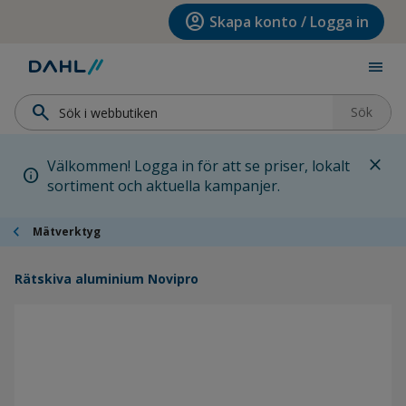
Hoppa till menyn
Hoppa till huvudinnehållet
Hoppa till sidfoten
account_circle
Skapa konto / Logga in
menu
search
Sök
close
Välkommen! Logga in för att se priser, lokalt
info
sortiment och aktuella kampanjer.
chevron_left
Mätverktyg
Rätskiva aluminium Novipro