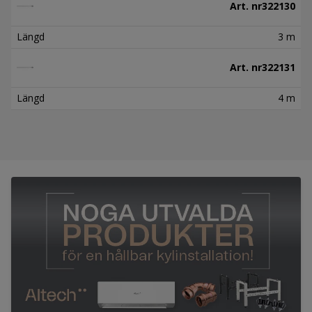
Art. nr
322130
Längd
3 m
Art. nr
322131
Längd
4 m