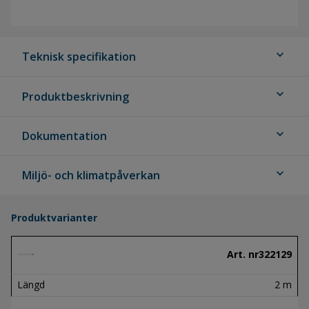
expand_more
Teknisk specifikation
expand_more
Produktbeskrivning
expand_more
Dokumentation
expand_more
Miljö- och klimatpåverkan
Produktvarianter
Art. nr
322129
Längd
2 m