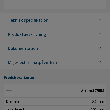
expand_more
Teknisk specifikation
expand_more
Produktbeskrivning
expand_more
Dokumentation
expand_more
Miljö- och klimatpåverkan
Produktvarianter
Art. nr
327552
Diameter
5,0 mm
Total längd
100 mm