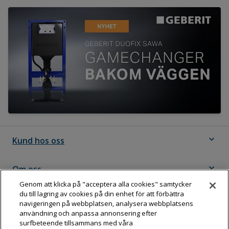
expand_more
Kund hos oss
expand_more
Om oss
Genom att klicka på "acceptera alla cookies" samtycker
du till lagring av cookies på din enhet för att förbättra
expand_more
Följ Dahl
navigeringen på webbplatsen, analysera webbplatsens
användning och anpassa annonsering efter
surfbeteende tillsammans med våra