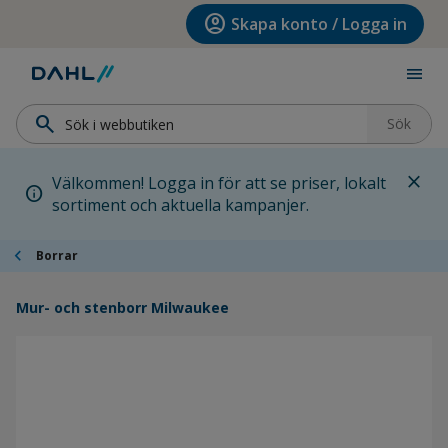
Hoppa till menyn
Hoppa till huvudinnehållet
Hoppa till sidfoten
account_circle
Skapa konto / Logga in
menu
search
Sök
close
Välkommen! Logga in för att se priser, lokalt
info
sortiment och aktuella kampanjer.
chevron_left
Borrar
Mur- och stenborr Milwaukee