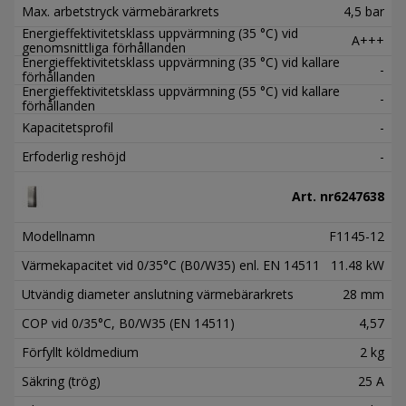
Max. arbetstryck värmebärarkrets
4,5 bar
Energieffektivitetsklass uppvärmning (35 °C) vid
A+++
genomsnittliga förhållanden
Energieffektivitetsklass uppvärmning (35 °C) vid kallare
-
förhållanden
Energieffektivitetsklass uppvärmning (55 °C) vid kallare
-
förhållanden
Kapacitetsprofil
-
Erfoderlig reshöjd
-
Art. nr
6247638
Modellnamn
F1145-12
Värmekapacitet vid 0/35°C (B0/W35) enl. EN 14511
11.48 kW
Utvändig diameter anslutning värmebärarkrets
28 mm
COP vid 0/35°C, B0/W35 (EN 14511)
4,57
Förfyllt köldmedium
2 kg
Säkring (trög)
25 A