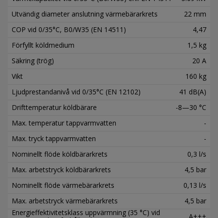
Utvändig diameter anslutning värmebärarkrets
22 mm
COP vid 0/35°C, B0/W35 (EN 14511)
4,47
Förfyllt köldmedium
1,5 kg
Säkring (trög)
20 A
Vikt
160 kg
Ljudprestandanivå vid 0/35°C (EN 12102)
41 dB(A)
Drifttemperatur köldbärare
-8—30 °C
Max. temperatur tappvarmvatten
-
Max. tryck tappvarmvatten
-
Nominellt flöde köldbärarkrets
0,3 l/s
Max. arbetstryck köldbärarkrets
4,5 bar
Nominellt flöde värmebärarkrets
0,13 l/s
Max. arbetstryck värmebärarkrets
4,5 bar
Energieffektivitetsklass uppvärmning (35 °C) vid
A+++