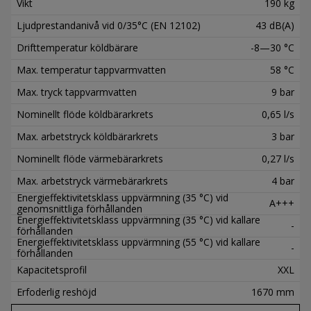
Vikt
190 kg
Ljudprestandanivå vid 0/35°C (EN 12102)
43 dB(A)
Drifttemperatur köldbärare
-8—30 °C
Max. temperatur tappvarmvatten
58 °C
Max. tryck tappvarmvatten
9 bar
Nominellt flöde köldbärarkrets
0,65 l/s
Max. arbetstryck köldbärarkrets
3 bar
Nominellt flöde värmebärarkrets
0,27 l/s
Max. arbetstryck värmebärarkrets
4 bar
Energieffektivitetsklass uppvärmning (35 °C) vid
A+++
genomsnittliga förhållanden
Energieffektivitetsklass uppvärmning (35 °C) vid kallare
-
förhållanden
Energieffektivitetsklass uppvärmning (55 °C) vid kallare
-
förhållanden
Kapacitetsprofil
XXL
Erfoderlig reshöjd
1670 mm