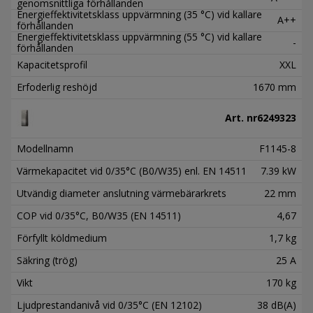
genomsnittliga förhållanden
Energieffektivitetsklass uppvärmning (35 °C) vid kallare
A++
förhållanden
Energieffektivitetsklass uppvärmning (55 °C) vid kallare
-
förhållanden
Kapacitetsprofil
XXL
Erfoderlig reshöjd
1670 mm
Art. nr
6249323
Modellnamn
F1145-8
Värmekapacitet vid 0/35°C (B0/W35) enl. EN 14511
7.39 kW
Utvändig diameter anslutning värmebärarkrets
22 mm
COP vid 0/35°C, B0/W35 (EN 14511)
4,67
Förfyllt köldmedium
1,7 kg
Säkring (trög)
25 A
Vikt
170 kg
Ljudprestandanivå vid 0/35°C (EN 12102)
38 dB(A)