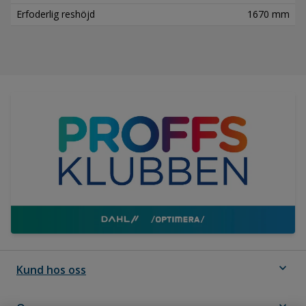
Erfoderlig reshöjd
1670 mm
expand_more
Kund hos oss