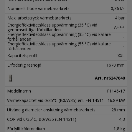
Nominellt flöde värmebärarkrets
0,36 l/s
Max. arbetstryck värmebärarkrets
4 bar
Energieffektivitetsklass uppvärmning (35 °C) vid
A+++
genomsnittliga förhållanden
Energieffektivitetsklass uppvärmning (35 °C) vid kallare
-
förhållanden
Energieffektivitetsklass uppvärmning (55 °C) vid kallare
-
förhållanden
Kapacitetsprofil
XXL
Erfoderlig reshöjd
1670 mm
Art. nr
6247640
Modellnamn
F1145-17
Värmekapacitet vid 0/35°C (B0/W35) enl. EN 14511
16.89 kW
Utvändig diameter anslutning värmebärarkrets
28 mm
COP vid 0/35°C, B0/W35 (EN 14511)
4,3
Förfyllt köldmedium
1,8 kg