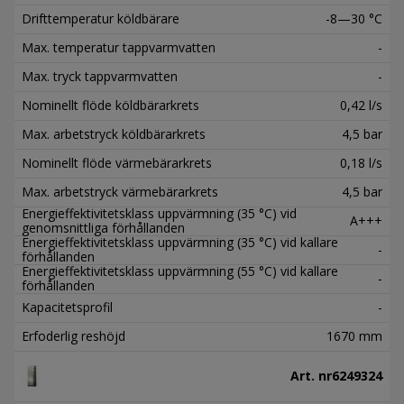
Drifttemperatur köldbärare
-8—30 °C
Max. temperatur tappvarmvatten
-
Max. tryck tappvarmvatten
-
Nominellt flöde köldbärarkrets
0,42 l/s
Max. arbetstryck köldbärarkrets
4,5 bar
Nominellt flöde värmebärarkrets
0,18 l/s
Max. arbetstryck värmebärarkrets
4,5 bar
Energieffektivitetsklass uppvärmning (35 °C) vid
A+++
genomsnittliga förhållanden
Energieffektivitetsklass uppvärmning (35 °C) vid kallare
-
förhållanden
Energieffektivitetsklass uppvärmning (55 °C) vid kallare
-
förhållanden
Kapacitetsprofil
-
Erfoderlig reshöjd
1670 mm
Art. nr
6249324