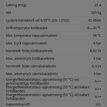
Säkring (trög)
25 A
Vikt
205 kg
Ljudprestandanivå vid 0/35°C (EN 12102)
42 dB(A)
Drifttemperatur köldbärare
-8—30 °C
Max. temperatur tappvarmvatten
58 °C
Max. tryck tappvarmvatten
9 bar
Nominellt flöde köldbärarkrets
0,82 l/s
Max. arbetstryck köldbärarkrets
3 bar
Nominellt flöde värmebärarkrets
0,4 l/s
Max. arbetstryck värmebärarkrets
4 bar
Energieffektivitetsklass uppvärmning (35 °C) vid
A++
genomsnittliga förhållanden
Energieffektivitetsklass uppvärmning (35 °C) vid kallare
A++
förhållanden
Energieffektivitetsklass uppvärmning (55 °C) vid kallare
A++
förhållanden
Kapacitetsprofil
XXL