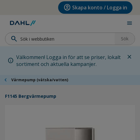
Hoppa till menyn
Hoppa till huvudinnehållet
Hoppa till sidfoten
account_circle
Skapa konto / Logga in
menu
search
Sök
close
Välkommen! Logga in för att se priser, lokalt
info
sortiment och aktuella kampanjer.
chevron_left
Värmepump (vätska/vatten)
F1145 Bergvärmepump