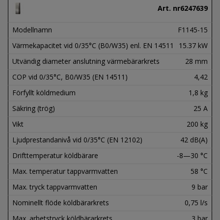
Art. nr
6247639
Modellnamn
F1145-15
Värmekapacitet vid 0/35°C (B0/W35) enl. EN 14511
15.37 kW
Utvändig diameter anslutning värmebärarkrets
28 mm
COP vid 0/35°C, B0/W35 (EN 14511)
4,42
Förfyllt köldmedium
1,8 kg
Säkring (trög)
25 A
Vikt
200 kg
Ljudprestandanivå vid 0/35°C (EN 12102)
42 dB(A)
Drifttemperatur köldbärare
-8—30 °C
Max. temperatur tappvarmvatten
58 °C
Max. tryck tappvarmvatten
9 bar
Nominellt flöde köldbärarkrets
0,75 l/s
Max. arbetstryck köldbärarkrets
3 bar