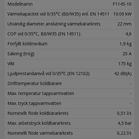
Modellnamn
F1145-10
Värmekapacitet vid 0/35°C (B0/W35) enl. EN 14511
10.09 kW
Utvändig diameter anslutning värmebärarkrets
22 mm
COP vid 0/35°C, B0/W35 (EN 14511)
4,6
Förfyllt köldmedium
1,9 kg
Säkring (trög)
25 A
Vikt
175 kg
Ljudprestandanivå vid 0/35°C (EN 12102)
42 dB(A)
Drifttemperatur köldbärare
-
Max. temperatur tappvarmvatten
-
Max. tryck tappvarmvatten
-
Nominellt flöde köldbärarkrets
0,51 l/s
Max. arbetstryck köldbärarkrets
4,5 bar
Nominellt flöde värmebärarkrets
0,22 l/s