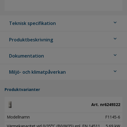
expand_more
Teknisk specifikation
expand_more
Produktbeskrivning
expand_more
Dokumentation
expand_more
Miljö- och klimatpåverkan
Produktvarianter
Art. nr
6249322
Modellnamn
F1145-6
Värmekapacitet vid 0/35°C (B0/W35) enl. EN 14511
5.69 kW