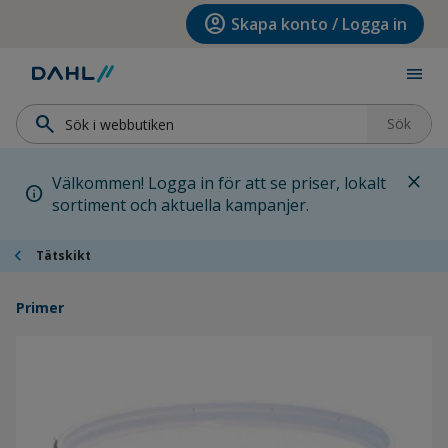
Hoppa till menyn
Hoppa till huvudinnehållet
Hoppa till sidfoten
account_circle
Skapa konto / Logga in
menu
search
Sök
close
Välkommen! Logga in för att se priser, lokalt
info
sortiment och aktuella kampanjer.
chevron_left
Tätskikt
Primer