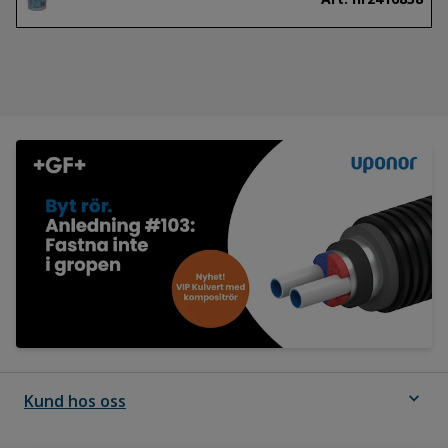
expand_more
Kund hos oss