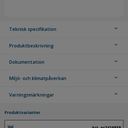
expand_more
Teknisk specifikation
expand_more
Produktbeskrivning
expand_more
Dokumentation
expand_more
Miljö- och klimatpåverkan
expand_more
Varningsmärkningar
Produktvarianter
Art. nr
2416838