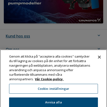
expand_more
Kund hos oss
expand_more
Om oss
Genom att klicka på "acceptera alla cookies" samtycker
du till lagring av cookies på din enhet för att förbättra
expand_more
Följ Dahl
navigeringen på webbplatsen, analysera webbplatsens
användning och anpassa annonsering efter
surfbeteende tillsammans med våra
annonspartners.
Vår Cookie-policy.
Dahl Sverige AB
Cookie-inställningar
Box 11076, 161 11 BROMMA
Tel:
08-583 595 00
Avvisa alla