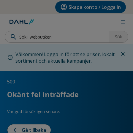
Hoppa till menyn
Hoppa till huvudinnehållet
Hoppa till sidfoten
account_circle
Skapa konto / Logga in
menu
search
Sök
close
Välkommen! Logga in för att se priser, lokalt
info
sortiment och aktuella kampanjer.
500
Okänt fel inträffade
Var god försök igen senare.
arrow_back
Gå tillbaka