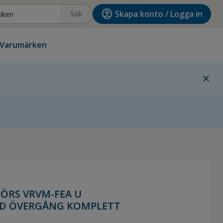
account_circle
Skapa konto / Logga in
Sök
Varumärken
close
ÖRS VRVM-FEA U
ED ÖVERGÅNG KOMPLETT