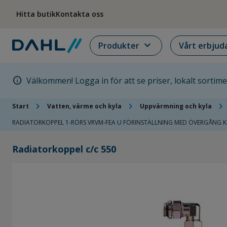
Hoppa till menyn
Hoppa till huvudinnehållet
Hoppa till sidfoten
Hitta butik
Kontakta oss
expand_more
Produkter
Vårt erbjud
info
Välkommen! Logga in för att se priser, lokalt sortim
chevron_right
chevron_right
chevron_right
Start
Vatten, värme och kyla
Uppvärmning och kyla
RADIATORKOPPEL 1-RÖRS VRVM-FEA U FÖRINSTÄLLNING MED ÖVERGÅNG 
Radiatorkoppel c/c 550