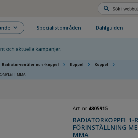
search
expand_more
ande
Specialistområden
Dahlguiden
ent och aktuella kampanjer.
chevron_right
chevron_right
chevron_right
Radiatorventiler och -koppel
Koppel
Koppel
KOMPLETT MMA
Art. nr
4805915
RADIATORKOPPEL 1-R
FÖRINSTÄLLNING M
MMA