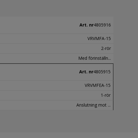
Art. nr
4805916
VRVMFA-15
2-rör
Med förinställn...
Art. nr
4805915
VRVMFEA-15
1-rör
Anslutning mot ...