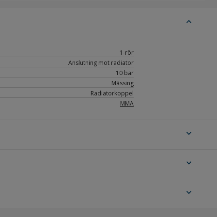
expand_less
1-rör
Anslutning mot radiator
10 bar
Mässing
Radiatorkoppel
MMA
expand_more
expand_more
expand_more