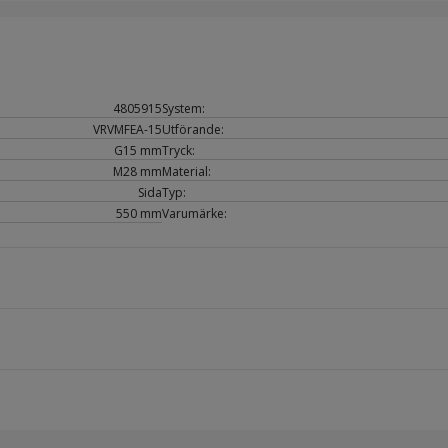
4805915
System:
VRVMFEA-15
Utförande:
G15 mm
Tryck:
M28 mm
Material:
Sida
Typ:
550 mm
Varumärke: