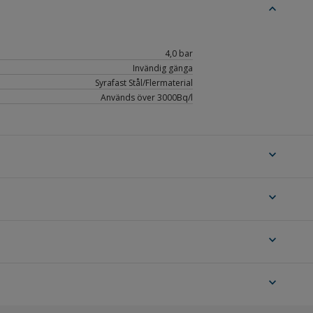
expand_less
4,0 bar
Invändig gänga
Syrafast Stål/Flermaterial
Används över 3000Bq/l
expand_more
expand_more
expand_more
expand_more