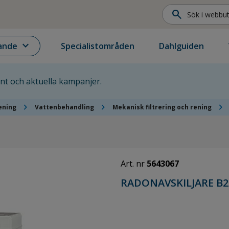
search
expand_more
ande
Specialistområden
Dahlguiden
ent och aktuella kampanjer.
chevron_right
chevron_right
chevron_right
rening
Vattenbehandling
Mekanisk filtrering och rening
Art. nr
5643067
RADONAVSKILJARE B2