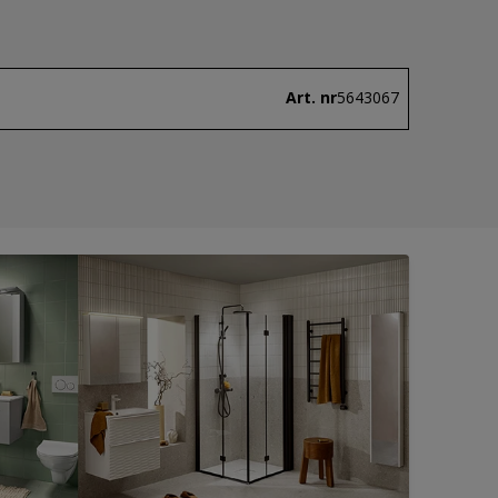
Art. nr
5643067