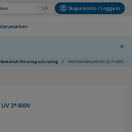
account_circle
Skapa konto / Logga in
Sök
Varumärken
close
chevron_right
Mekanisk filtrering och rening
RADONAVSKILJARE B2 UV 3*400V
 UV 3*400V