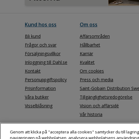
Kund hos oss
Om oss
Bli kund
Affärsområden
Frågor och svar
Hållbarhet
Försäljningsvillkor
Karriär
Inloggning till Dahl.se
Kvalitet
Kontakt
Om cookies
Personuppgiftspolicy
Press och media
Prisinformation
Saint-Gobain Distribution Sw
Våra butiker
Tillgänglighetsredogörelse
Visselblåsning
Vision och affärsidé
Vår historia
Genom att klicka på "acceptera alla cookies" samtycker du till lagring
navigeringen på webbplatsen, analysera webbplatsens användning