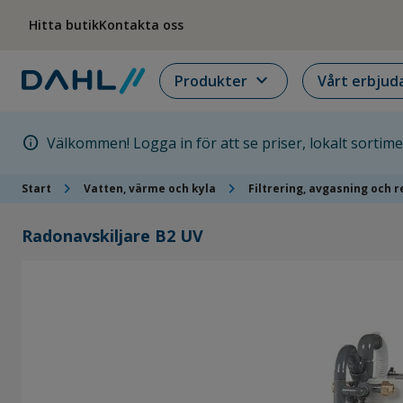
Hoppa till menyn
Hoppa till huvudinnehållet
Hoppa till sidfoten
Hitta butik
Kontakta oss
expand_more
Produkter
Vårt erbjud
info
Välkommen! Logga in för att se priser, lokalt sortim
chevron_right
chevron_right
Start
Vatten, värme och kyla
Filtrering, avgasning och 
Radonavskiljare B2 UV