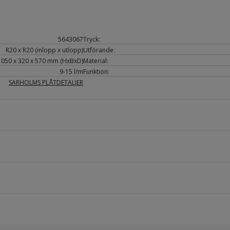
5643067
Tryck:
R20 x R20 (inlopp x utlopp)
Utförande:
 1050 x 320 x 570 mm (HxBxD)
Material:
9-15 l/m
Funktion:
SARHOLMS PLÅTDETALJER