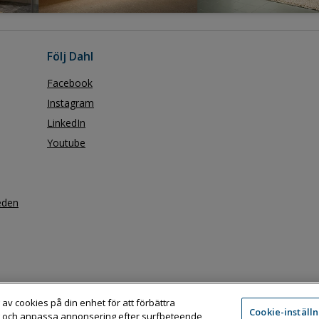
Följ Dahl
Facebook
Instagram
LinkedIn
Youtube
eden
 av cookies på din enhet för att förbättra
Cookie-inställ
 och anpassa annonsering efter surfbeteende
Adress:
Dahl Sverige AB / Box 11076, 161 11 BROMMA
Telefon