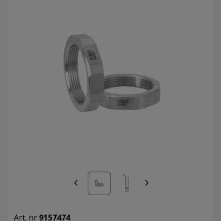
chevron_left
chevron_right
Art. nr
9157474