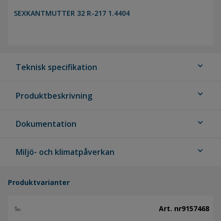
SEXKANTMUTTER 32 R-217 1.4404
expand_more
Teknisk specifikation
expand_more
Produktbeskrivning
expand_more
Dokumentation
expand_more
Miljö- och klimatpåverkan
Produktvarianter
Art. nr
9157468