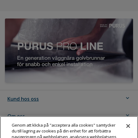
expand_more
Kund hos oss
expand_more
Om oss
Genom att klicka på "acceptera alla cookies" samtycker
du till lagring av cookies på din enhet för att förbättra
expand_more
Följ Dahl
navigeringen på webbplatsen, analysera webbplatsens