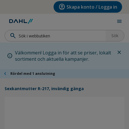
Hoppa till menyn
Hoppa till huvudinnehållet
Hoppa till sidfoten
account_circle
Skapa konto / Logga in
menu
search
Sök
close
Välkommen! Logga in för att se priser, lokalt
info
sortiment och aktuella kampanjer.
chevron_left
Rördel med 1 anslutning
Sexkantmutter R-217, invändig gänga