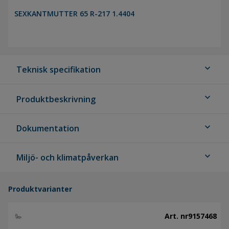
SEXKANTMUTTER 65 R-217 1.4404
expand_more
Teknisk specifikation
expand_more
Produktbeskrivning
expand_more
Dokumentation
expand_more
Miljö- och klimatpåverkan
Produktvarianter
Art. nr
9157468