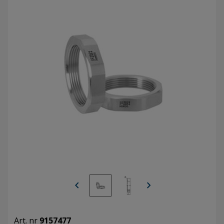
chevron_left
chevron_right
Art. nr
9157477