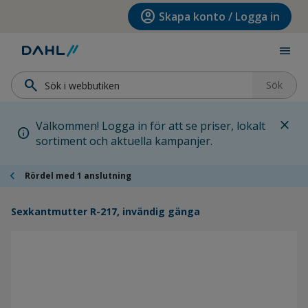
Hoppa till menyn
Hoppa till huvudinnehållet
Hoppa till sidfoten
account_circle
Skapa konto / Logga in
menu
search
Sök
close
Välkommen! Logga in för att se priser, lokalt
info
sortiment och aktuella kampanjer.
chevron_left
Rördel med 1 anslutning
Sexkantmutter R-217, invändig gänga