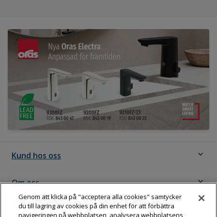
expand_more
Kund hos oss
expand_more
Om oss
Genom att klicka på "acceptera alla cookies" samtycker
du till lagring av cookies på din enhet för att förbättra
expand_more
Följ Dahl
navigeringen på webbplatsen, analysera webbplatsens