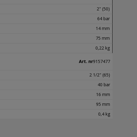
2" (50)
64 bar
14 mm
75 mm
0,22 kg
Art. nr
9157477
2 1/2" (65)
40 bar
16 mm
95 mm
0,4 kg