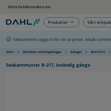
Hoppa till menyn
Hoppa till huvudinnehållet
Hoppa till sidfoten
Hitta butik
Kontakta oss
expand_more
Produkter
Vårt erbjud
info
Välkommen! Logga in för att se priser, lokalt sortim
chevron_right
chevron_right
chevron_right
chevron_ri
Start
Rördelar och kopplingar
Gängat
Rostfritt
Sexkantmutter R-217, invändig gänga