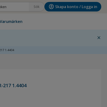
account_circle
Skapa konto / Logga in
Sök
Varumärken
close
217 1.4404
217 1.4404