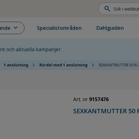
search
expand_more
ande
Specialistområden
Dahlguiden
ent och aktuella kampanjer.
ght
chevron_right
chevron_right
1 anslutning
Rördel med 1 anslutning
SEXKANTMUTTER 50 R-
Art. nr
9157476
SEXKANTMUTTER 50 R-