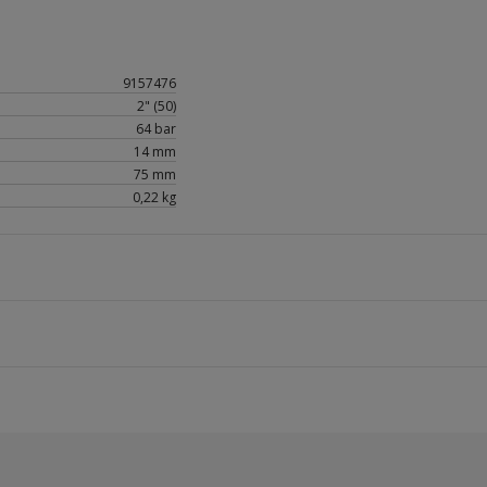
9157476
2" (50)
64 bar
14 mm
75 mm
0,22 kg