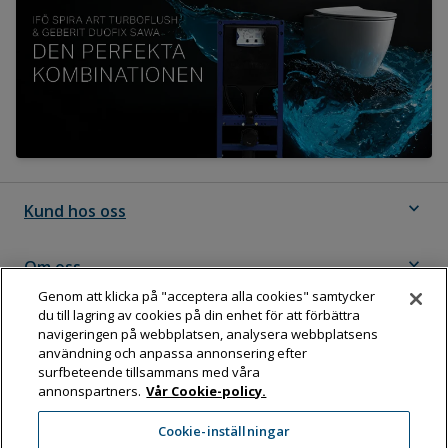
expand_more
Kund hos oss
expand_more
Om oss
Genom att klicka på "acceptera alla cookies" samtycker
du till lagring av cookies på din enhet för att förbättra
expand_more
Följ Dahl
navigeringen på webbplatsen, analysera webbplatsens
användning och anpassa annonsering efter
surfbeteende tillsammans med våra
annonspartners.
Vår Cookie-policy.
Dahl Sverige AB
Cookie-inställningar
Box 11076, 161 11 BROMMA