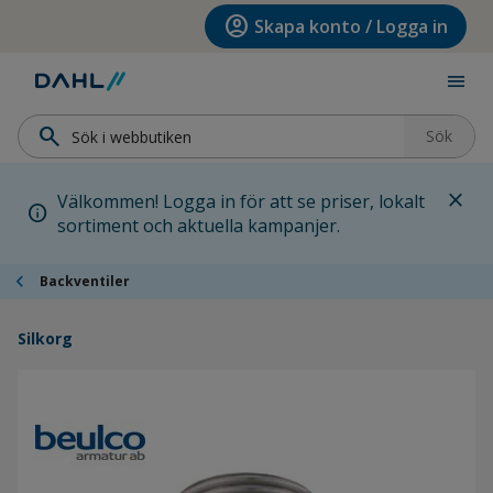
Hoppa till menyn
Hoppa till huvudinnehållet
Hoppa till sidfoten
account_circle
Skapa konto / Logga in
menu
search
Sök
close
Välkommen! Logga in för att se priser, lokalt
info
sortiment och aktuella kampanjer.
chevron_left
Backventiler
Silkorg