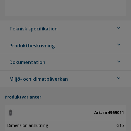
expand_more
Teknisk specifikation
expand_more
Produktbeskrivning
expand_more
Dokumentation
expand_more
Miljö- och klimatpåverkan
Produktvarianter
Art. nr
4969011
Dimension anslutning
G15