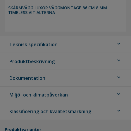
SKÄRMVÄGG LUXOR VÄGGMONTAGE 86 CM 8 MM
TIMELESS VIT ALTERNA
expand_more
Teknisk specifikation
expand_more
Produktbeskrivning
expand_more
Dokumentation
expand_more
Miljö- och klimatpåverkan
expand_more
Klassificering och kvalitetsmärkning
Produktvarianter