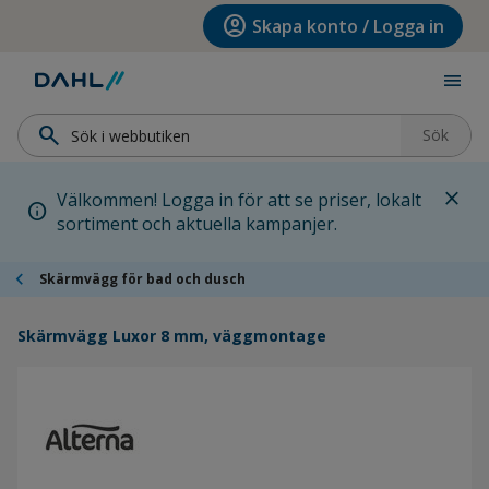
Hoppa till menyn
Hoppa till huvudinnehållet
Hoppa till sidfoten
account_circle
Skapa konto / Logga in
menu
search
Sök
close
Välkommen! Logga in för att se priser, lokalt
info
sortiment och aktuella kampanjer.
chevron_left
Skärmvägg för bad och dusch
Skärmvägg Luxor 8 mm, väggmontage