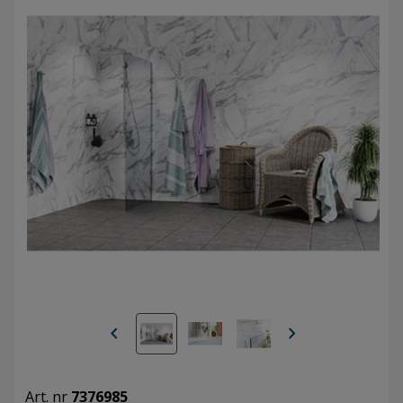
chevron_left
chevron_right
Art. nr
7376985