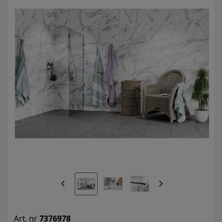
chevron_left
chevron_right
Art. nr
7376978