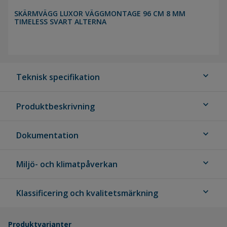
SKÄRMVÄGG LUXOR VÄGGMONTAGE 96 CM 8 MM
TIMELESS SVART ALTERNA
expand_more
Teknisk specifikation
expand_more
Produktbeskrivning
expand_more
Dokumentation
expand_more
Miljö- och klimatpåverkan
expand_more
Klassificering och kvalitetsmärkning
Produktvarianter