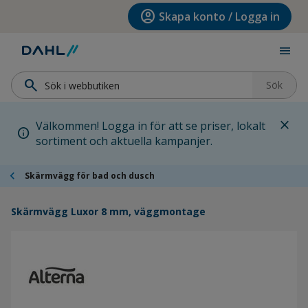
Hoppa till menyn
Hoppa till huvudinnehållet
Hoppa till sidfoten
account_circle
Skapa konto / Logga in
menu
search
Sök
close
Välkommen! Logga in för att se priser, lokalt
info
sortiment och aktuella kampanjer.
chevron_left
Skärmvägg för bad och dusch
Skärmvägg Luxor 8 mm, väggmontage