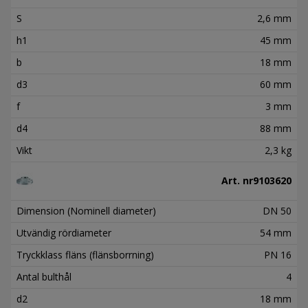
S
2,6 mm
h1
45 mm
b
18 mm
d3
60 mm
f
3 mm
d4
88 mm
Vikt
2,3 kg
Art. nr
9103620
Dimension (Nominell diameter)
DN 50
Utvändig rördiameter
54 mm
Tryckklass fläns (flänsborrning)
PN 16
Antal bulthål
4
d2
18 mm