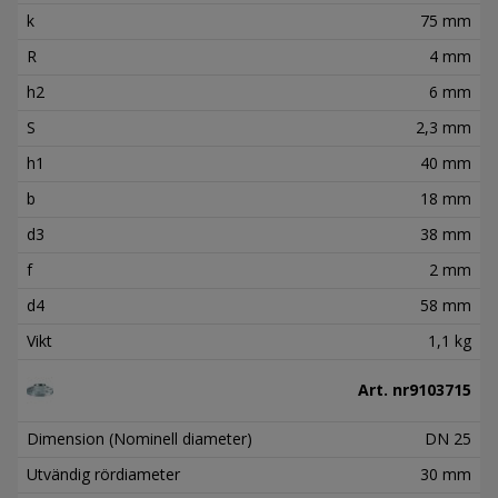
k
75 mm
R
4 mm
h2
6 mm
S
2,3 mm
h1
40 mm
b
18 mm
d3
38 mm
f
2 mm
d4
58 mm
Vikt
1,1 kg
Art. nr
9103715
Dimension (Nominell diameter)
DN 25
Utvändig rördiameter
30 mm