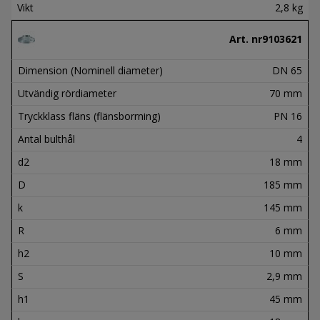
Vikt
2,8 kg
Art. nr
9103621
Dimension (Nominell diameter)
DN 65
Utvändig rördiameter
70 mm
Tryckklass fläns (flänsborrning)
PN 16
Antal bulthål
4
d2
18 mm
D
185 mm
k
145 mm
R
6 mm
h2
10 mm
S
2,9 mm
h1
45 mm