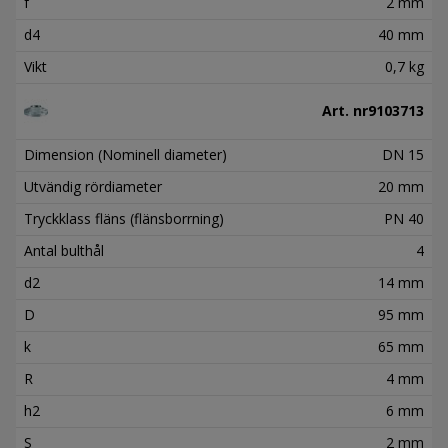
f
2 mm
d4
40 mm
Vikt
0,7 kg
Art. nr
9103713
Dimension (Nominell diameter)
DN 15
Utvändig rördiameter
20 mm
Tryckklass fläns (flänsborrning)
PN 40
Antal bulthål
4
d2
14 mm
D
95 mm
k
65 mm
R
4 mm
h2
6 mm
S
2 mm