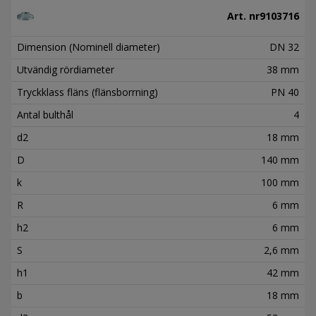
Art. nr
9103716
Dimension (Nominell diameter)
DN 32
Utvändig rördiameter
38 mm
Tryckklass fläns (flänsborrning)
PN 40
Antal bulthål
4
d2
18 mm
D
140 mm
k
100 mm
R
6 mm
h2
6 mm
S
2,6 mm
h1
42 mm
b
18 mm