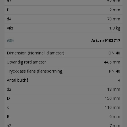
d3
52 mm
f
2 mm
d4
78 mm
Vikt
1,9 kg
Art. nr
9103717
Dimension (Nominell diameter)
DN 40
Utvändig rördiameter
44,5 mm
Tryckklass fläns (flänsborrning)
PN 40
Antal bulthål
4
d2
18 mm
D
150 mm
k
110 mm
R
6 mm
h2
7 mm