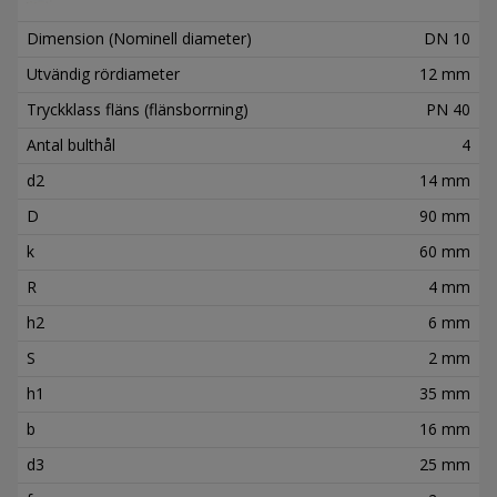
Dimension (Nominell diameter)
DN 10
Utvändig rördiameter
12 mm
Tryckklass fläns (flänsborrning)
PN 40
Antal bulthål
4
d2
14 mm
D
90 mm
k
60 mm
R
4 mm
h2
6 mm
S
2 mm
h1
35 mm
b
16 mm
d3
25 mm