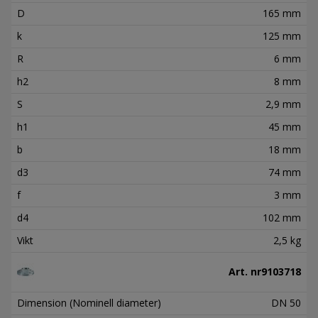
D
165 mm
k
125 mm
R
6 mm
h2
8 mm
S
2,9 mm
h1
45 mm
b
18 mm
d3
74 mm
f
3 mm
d4
102 mm
Vikt
2,5 kg
Art. nr
9103718
Dimension (Nominell diameter)
DN 50