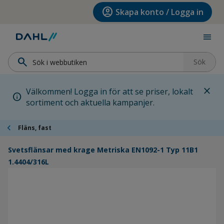
Hoppa till menyn
Hoppa till huvudinnehållet
Hoppa till sidfoten
account_circle
Skapa konto / Logga in
menu
search
Sök
close
Välkommen! Logga in för att se priser, lokalt
info
sortiment och aktuella kampanjer.
chevron_left
Fläns, fast
Svetsflänsar med krage Metriska EN1092-1 Typ 11B1
1.4404/316L