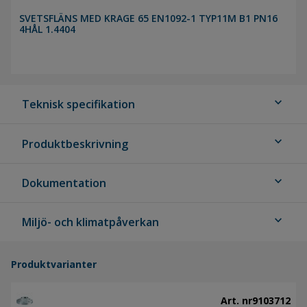
SVETSFLÄNS MED KRAGE 65 EN1092-1 TYP11M B1 PN16
4HÅL 1.4404
expand_more
Teknisk specifikation
expand_more
Produktbeskrivning
expand_more
Dokumentation
expand_more
Miljö- och klimatpåverkan
Produktvarianter
Art. nr
9103712