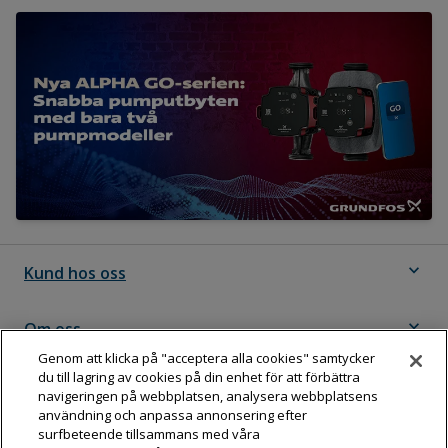
expand_more
Kund hos oss
expand_more
Om oss
Genom att klicka på "acceptera alla cookies" samtycker
du till lagring av cookies på din enhet för att förbättra
expand_more
Följ Dahl
navigeringen på webbplatsen, analysera webbplatsens
användning och anpassa annonsering efter
surfbeteende tillsammans med våra