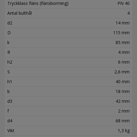
Tryckklass fläns (flänsborrning)
PN 40
Antal bulthål
4
d2
14 mm
D
115 mm
k
85 mm
R
4 mm
h2
6 mm
S
2,6 mm
h1
40 mm
b
18 mm
d3
42 mm
f
2 mm
d4
68 mm
Vikt
1,3 kg