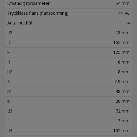
Utvändig rördiameter
54 mm
Tryckklass fläns (flänsborrning)
PN 40
Antal bulthål
4
d2
18 mm
D
165 mm
k
125 mm
R
6 mm
h2
8 mm
S
2,9 mm
h1
48 mm
b
20 mm
d3
72 mm
f
3 mm
d4
102 mm