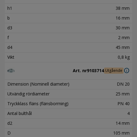
h1
38 mm
b
16 mm
d3
30 mm
f
2 mm
d4
45 mm
Vikt
0,8 kg
info
Art. nr
9103714
Utgående
Dimension (Nominell diameter)
DN 20
Utvändig rördiameter
25 mm
Tryckklass fläns (flänsborrning)
PN 40
Antal bulthål
4
d2
14 mm
D
105 mm