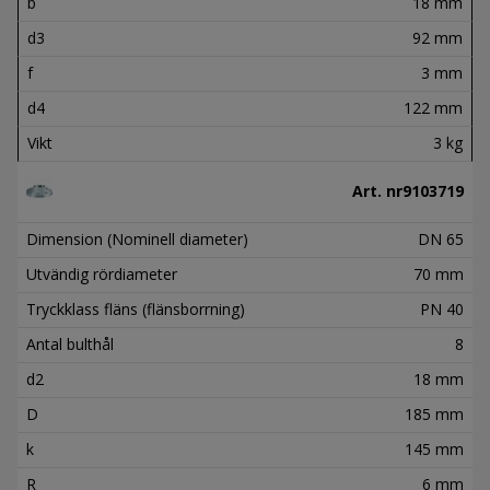
b
18 mm
d3
92 mm
f
3 mm
d4
122 mm
Vikt
3 kg
Art. nr
9103719
Dimension (Nominell diameter)
DN 65
Utvändig rördiameter
70 mm
Tryckklass fläns (flänsborrning)
PN 40
Antal bulthål
8
d2
18 mm
D
185 mm
k
145 mm
R
6 mm