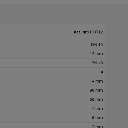
Art. nr
9103712
DN 10
12 mm
PN 40
4
14 mm
90 mm
60 mm
4 mm
6 mm
2 mm