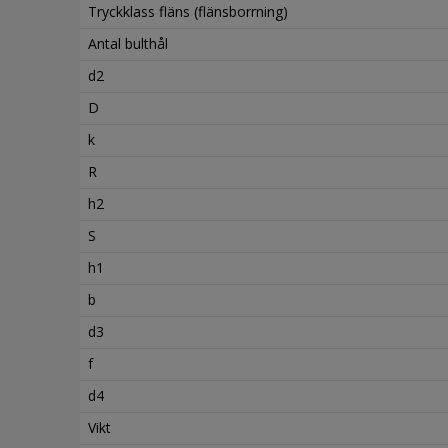
Tryckklass fläns (flänsborrning)
Antal bulthål
d2
D
k
R
h2
S
h1
b
d3
f
d4
Vikt