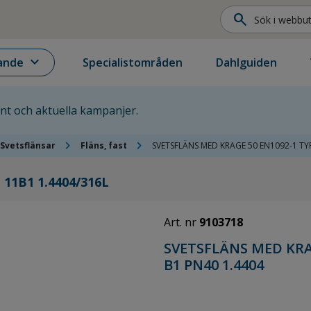
search
expand_more
ande
Specialistområden
Dahlguiden
ent och aktuella kampanjer.
chevron_right
chevron_right
Svetsflänsar
Fläns, fast
SVETSFLÄNS MED KRAGE 50 EN1092-1 TY
 11B1 1.4404/316L
Art. nr
9103718
SVETSFLÄNS MED KRA
B1 PN40 1.4404