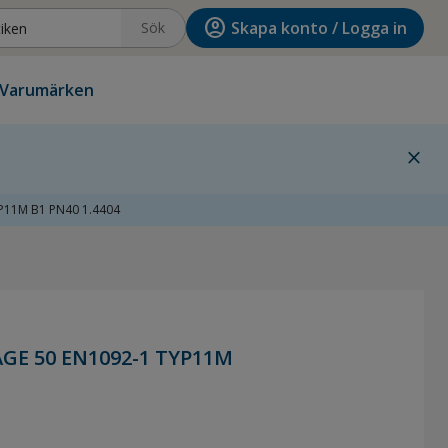
account_circle
Skapa konto / Logga in
Sök
Varumärken
close
P11M B1 PN40 1.4404
GE 50 EN1092-1 TYP11M