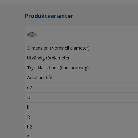
Produktvarianter
Dimension (Nominell diameter)
Utvändig rördiameter
Tryckklass fläns (flänsborrning)
Antal bulthål
d2
D
k
R
h2
S