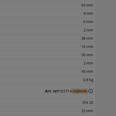
65 mm
4 mm
6 mm
2 mm
38 mm
16 mm
30 mm
2 mm
45 mm
0,8 kg
info
Art. nr
9103714
Utgående
DN 20
25 mm