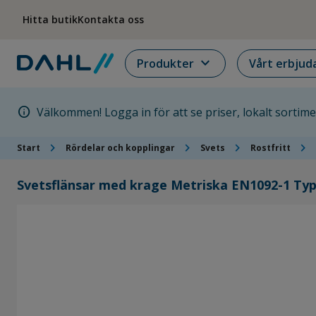
Hoppa till menyn
Hoppa till huvudinnehållet
Hoppa till sidfoten
Hitta butik
Kontakta oss
expand_more
Produkter
Vårt erbjud
info
Välkommen! Logga in för att se priser, lokalt sortim
chevron_right
chevron_right
chevron_right
chevron_right
Start
Rördelar och kopplingar
Svets
Rostfritt
Svetsflänsar med krage Metriska EN1092-1 Typ