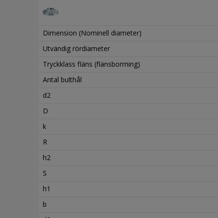
Dimension (Nominell diameter)
Utvändig rördiameter
Tryckklass fläns (flänsborrning)
Antal bulthål
d2
D
k
R
h2
S
h1
b