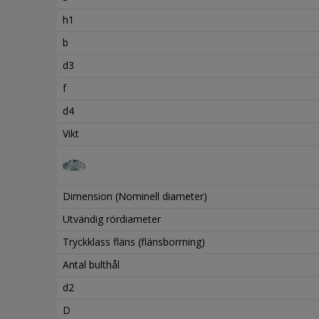
h1
b
d3
f
d4
Vikt
Dimension (Nominell diameter)
Utvändig rördiameter
Tryckklass fläns (flänsborrning)
Antal bulthål
d2
D