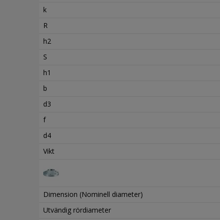
k
R
h2
S
h1
b
d3
f
d4
Vikt
Dimension (Nominell diameter)
Utvändig rördiameter