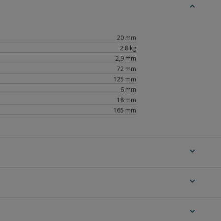
expand_less
20 mm
2,8 kg
2,9 mm
72 mm
125 mm
6 mm
18 mm
165 mm
expand_more
expand_more
expand_more