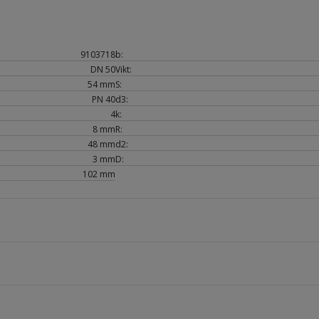
9103718
b:
DN 50
Vikt:
54 mm
S:
PN 40
d3:
4
k:
8 mm
R:
48 mm
d2:
3 mm
D:
102 mm