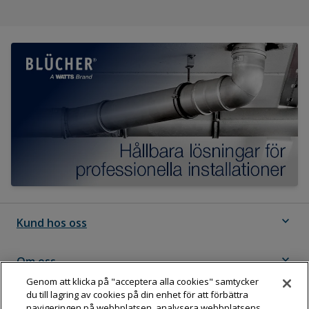
expand_more
Kund hos oss
expand_more
Om oss
Genom att klicka på "acceptera alla cookies" samtycker
du till lagring av cookies på din enhet för att förbättra
expand_more
Följ Dahl
navigeringen på webbplatsen, analysera webbplatsens