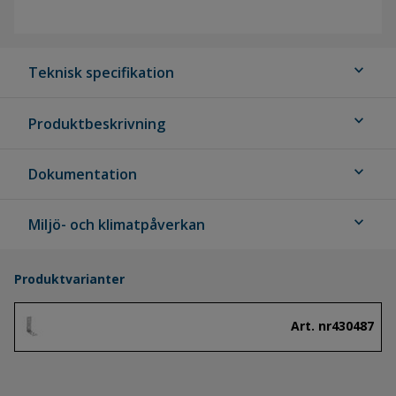
expand_more
Teknisk specifikation
expand_more
Produktbeskrivning
expand_more
Dokumentation
expand_more
Miljö- och klimatpåverkan
Produktvarianter
Art. nr
430487