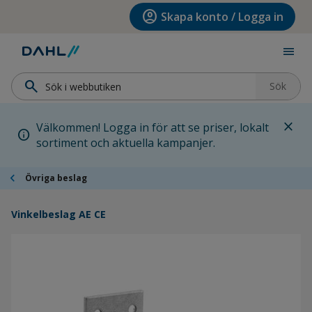
Hoppa till menyn
Hoppa till huvudinnehållet
Hoppa till sidfoten
account_circle
Skapa konto / Logga in
menu
search
Sök
close
Välkommen! Logga in för att se priser, lokalt
info
sortiment och aktuella kampanjer.
chevron_left
Övriga beslag
Vinkelbeslag AE CE