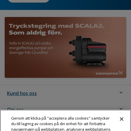
expand_more
Kund hos oss
expand_more
Om oss
Genom att klicka på "acceptera alla cookies" samtycker
du till lagring av cookies på din enhet för att förbättra
expand_more
Följ Dahl
navigeringen på webbplatsen, analysera webbplatsens