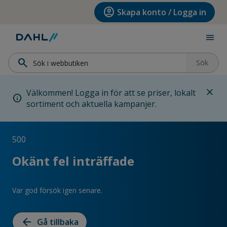
Hoppa till menyn
Hoppa till huvudinnehållet
Hoppa till sidfoten
account_circle
Skapa konto / Logga in
menu
search
Sök
close
Välkommen! Logga in för att se priser, lokalt
info
sortiment och aktuella kampanjer.
500
Okänt fel inträffade
Var god försök igen senare.
arrow_back
Gå tillbaka