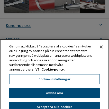
expand_more
Kund hos oss
expand_more
Om oss
Genom att klicka på "acceptera alla cookies" samtycker
du till lagring av cookies på din enhet för att förbättra
expand_more
Följ Dahl
navigeringen på webbplatsen, analysera webbplatsens
användning och anpassa annonsering efter
surfbeteende tillsammans med våra
annonspartners.
Vår Cookie-policy.
Dahl Sverige AB
Cookie-inställningar
Box 11076, 161 11 BROMMA
Tel:
08-583 595 00
Avvisa alla
Acceptera alla cookies