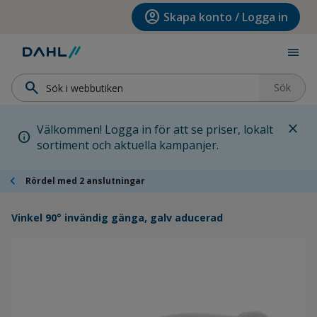
Hoppa till menyn
Hoppa till huvudinnehållet
Hoppa till sidfoten
account_circle
Skapa konto / Logga in
menu
search
Sök
close
Välkommen! Logga in för att se priser, lokalt
info
sortiment och aktuella kampanjer.
chevron_left
Rördel med 2 anslutningar
Vinkel 90° invändig gänga, galv aducerad