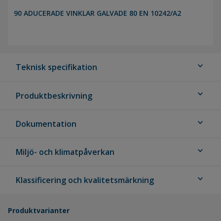
90 ADUCERADE VINKLAR GALVADE 80 EN 10242/A2
expand_more
Teknisk specifikation
expand_more
Produktbeskrivning
expand_more
Dokumentation
expand_more
Miljö- och klimatpåverkan
expand_more
Klassificering och kvalitetsmärkning
Produktvarianter