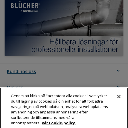
expand_more
Kund hos oss
expand_more
Om oss
Genom att klicka på "acceptera alla cookies" samtycker
du till lagring av cookies på din enhet för att förbättra
expand_more
Följ Dahl
navigeringen på webbplatsen, analysera webbplatsens
användning och anpassa annonsering efter
surfbeteende tillsammans med våra
annonspartners.
Vår Cookie-policy.