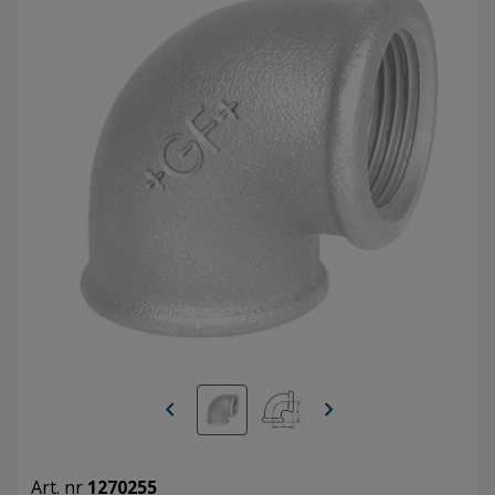
chevron_left
chevron_right
Art. nr
1270255