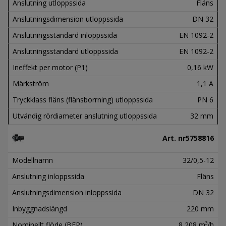
Anslutning utloppssida
Fläns
Anslutningsdimension utloppssida
DN 32
Anslutningsstandard inloppssida
EN 1092-2
Anslutningsstandard utloppssida
EN 1092-2
Ineffekt per motor (P1)
0,16 kW
Märkström
1,1 A
Tryckklass fläns (flänsborrning) utloppssida
PN 6
Utvändig rördiameter anslutning utloppssida
32 mm
Art. nr
5758816
Modellnamn
32/0,5-12
Anslutning inloppssida
Fläns
Anslutningsdimension inloppssida
DN 32
Inbyggnadslängd
220 mm
Nominellt flöde (BEP)
8,208 m³/h