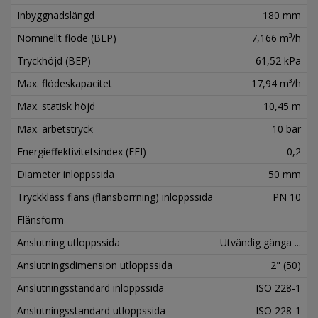
Inbyggnadslängd
180 mm
Nominellt flöde (BEP)
7,166 m³/h
Tryckhöjd (BEP)
61,52 kPa
Max. flödeskapacitet
17,94 m³/h
Max. statisk höjd
10,45 m
Max. arbetstryck
10 bar
Energieffektivitetsindex (EEI)
0,2
Diameter inloppssida
50 mm
Tryckklass fläns (flänsborrning) inloppssida
PN 10
Flänsform
-
Anslutning utloppssida
Utvändig gänga ...
Anslutningsdimension utloppssida
2" (50)
Anslutningsstandard inloppssida
ISO 228-1
Anslutningsstandard utloppssida
ISO 228-1