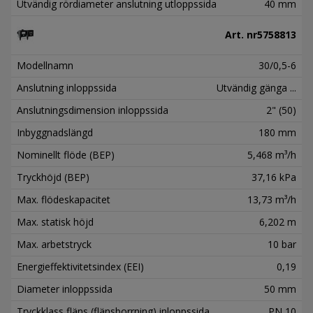
Utvändig rördiameter anslutning utloppssida
40 mm
Art. nr
5758813
Modellnamn
30/0,5-6
Anslutning inloppssida
Utvändig gänga ...
Anslutningsdimension inloppssida
2" (50)
Inbyggnadslängd
180 mm
Nominellt flöde (BEP)
5,468 m³/h
Tryckhöjd (BEP)
37,16 kPa
Max. flödeskapacitet
13,73 m³/h
Max. statisk höjd
6,202 m
Max. arbetstryck
10 bar
Energieffektivitetsindex (EEI)
0,19
Diameter inloppssida
50 mm
Tryckklass fläns (flänsborrning) inloppssida
PN 10