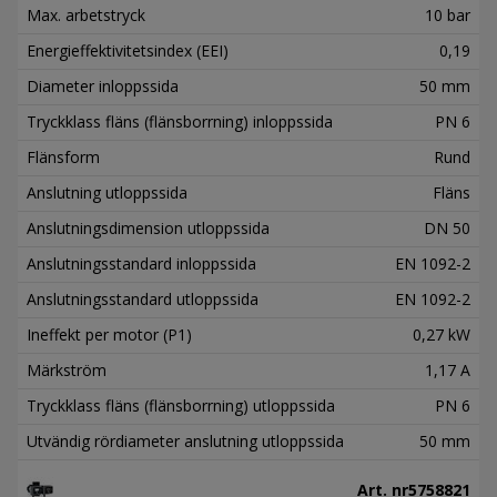
Max. arbetstryck
10 bar
Energieffektivitetsindex (EEI)
0,19
Diameter inloppssida
50 mm
Tryckklass fläns (flänsborrning) inloppssida
PN 6
Flänsform
Rund
Anslutning utloppssida
Fläns
Anslutningsdimension utloppssida
DN 50
Anslutningsstandard inloppssida
EN 1092-2
Anslutningsstandard utloppssida
EN 1092-2
Ineffekt per motor (P1)
0,27 kW
Märkström
1,17 A
Tryckklass fläns (flänsborrning) utloppssida
PN 6
Utvändig rördiameter anslutning utloppssida
50 mm
Art. nr
5758821