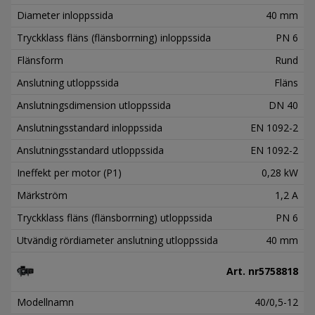
Diameter inloppssida
40 mm
Tryckklass fläns (flänsborrning) inloppssida
PN 6
Flänsform
Rund
Anslutning utloppssida
Fläns
Anslutningsdimension utloppssida
DN 40
Anslutningsstandard inloppssida
EN 1092-2
Anslutningsstandard utloppssida
EN 1092-2
Ineffekt per motor (P1)
0,28 kW
Märkström
1,2 A
Tryckklass fläns (flänsborrning) utloppssida
PN 6
Utvändig rördiameter anslutning utloppssida
40 mm
Art. nr
5758818
Modellnamn
40/0,5-12