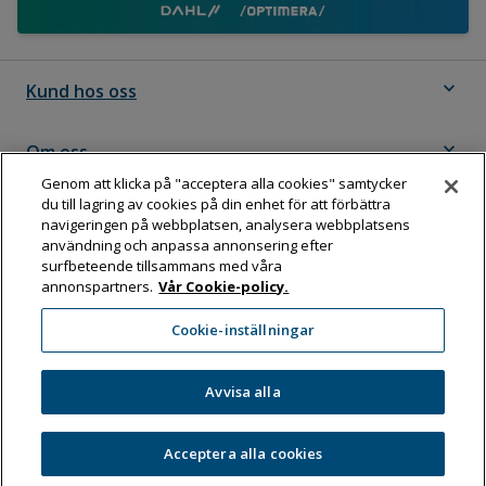
expand_more
Kund hos oss
expand_more
Om oss
Genom att klicka på "acceptera alla cookies" samtycker
du till lagring av cookies på din enhet för att förbättra
expand_more
Följ Dahl
navigeringen på webbplatsen, analysera webbplatsens
användning och anpassa annonsering efter
surfbeteende tillsammans med våra
annonspartners.
Vår Cookie-policy.
Dahl Sverige AB
Cookie-inställningar
Box 11076, 161 11 BROMMA
Tel:
08-583 595 00
Avvisa alla
Acceptera alla cookies