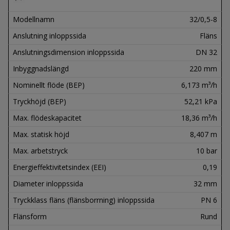
Modellnamn
32/0,5-8
Anslutning inloppssida
Fläns
Anslutningsdimension inloppssida
DN 32
Inbyggnadslängd
220 mm
Nominellt flöde (BEP)
6,173 m³/h
Tryckhöjd (BEP)
52,21 kPa
Max. flödeskapacitet
18,36 m³/h
Max. statisk höjd
8,407 m
Max. arbetstryck
10 bar
Energieffektivitetsindex (EEI)
0,19
Diameter inloppssida
32 mm
Tryckklass fläns (flänsborrning) inloppssida
PN 6
Flänsform
Rund