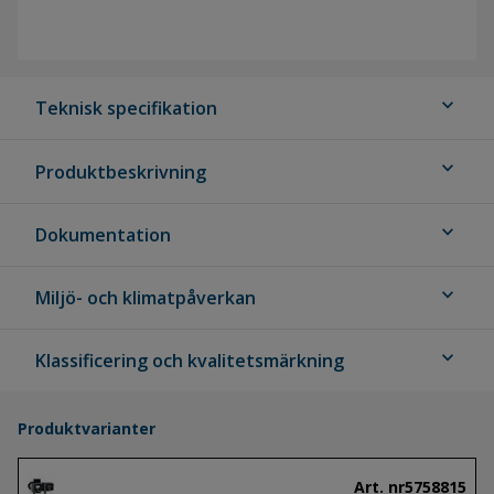
expand_more
Teknisk specifikation
expand_more
Produktbeskrivning
expand_more
Dokumentation
expand_more
Miljö- och klimatpåverkan
expand_more
Klassificering och kvalitetsmärkning
Produktvarianter
Art. nr
5758815