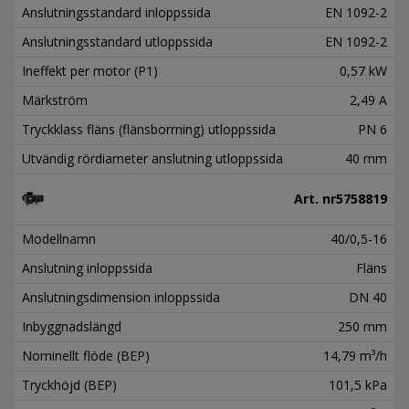
Anslutningsstandard inloppssida
EN 1092-2
Anslutningsstandard utloppssida
EN 1092-2
Ineffekt per motor (P1)
0,57 kW
Märkström
2,49 A
Tryckklass fläns (flänsborrning) utloppssida
PN 6
Utvändig rördiameter anslutning utloppssida
40 mm
Art. nr
5758819
Modellnamn
40/0,5-16
Anslutning inloppssida
Fläns
Anslutningsdimension inloppssida
DN 40
Inbyggnadslängd
250 mm
Nominellt flöde (BEP)
14,79 m³/h
Tryckhöjd (BEP)
101,5 kPa