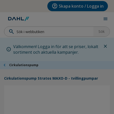
Hoppa till menyn
Hoppa till huvudinnehållet
Hoppa till sidfoten
account_circle
Skapa konto / Logga in
menu
search
Sök
close
Välkommen! Logga in för att se priser, lokalt
info
sortiment och aktuella kampanjer.
chevron_left
Cirkulationspump
Cirkulationspump Stratos MAXO-D - tvillingpumpar