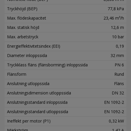
Tryckhöjd (BEP)
77,8 kPa
Max. flödeskapacitet
23,46 m³/h
Max. statisk höjd
12,6 m
Max. arbetstryck
10 bar
Energieffektivitetsindex (EEI)
0,19
Diameter inloppssida
32 mm
Tryckklass fläns (flänsborrning) inloppssida
PN 6
Flänsform
Rund
Anslutning utloppssida
Fläns
Anslutningsdimension utloppssida
DN 32
Anslutningsstandard inloppssida
EN 1092-2
Anslutningsstandard utloppssida
EN 1092-2
Ineffekt per motor (P1)
0,32 kW
Märkström
1,42 A