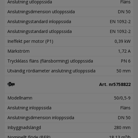
Anslutning utloppssida
Fläns
Anslutningsdimension utloppssida
DN 50
Anslutningsstandard inloppssida
EN 1092-2
Anslutningsstandard utloppssida
EN 1092-2
Ineffekt per motor (P1)
0,39 kW
Märkström
1,72 A
Tryckklass fläns (flänsborrning) utloppssida
PN 6
Utvändig rördiameter anslutning utloppssida
50 mm
Art. nr
5758822
Modellnamn
50/0,5-9
Anslutning inloppssida
Fläns
Anslutningsdimension inloppssida
DN 50
Inbyggnadslängd
280 mm
Nominellt flöde (BEP)
18,13 m³/h