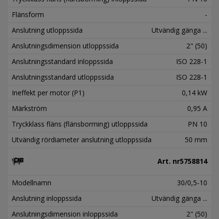
Flänsform
-
Anslutning utloppssida
Utvändig gänga ...
Anslutningsdimension utloppssida
2" (50)
Anslutningsstandard inloppssida
ISO 228-1
Anslutningsstandard utloppssida
ISO 228-1
Ineffekt per motor (P1)
0,14 kW
Märkström
0,95 A
Tryckklass fläns (flänsborrning) utloppssida
PN 10
Utvändig rördiameter anslutning utloppssida
50 mm
Art. nr
5758814
Modellnamn
30/0,5-10
Anslutning inloppssida
Utvändig gänga ...
Anslutningsdimension inloppssida
2" (50)