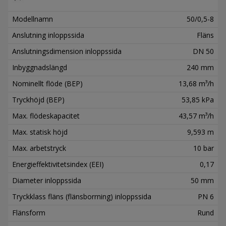
Modellnamn
50/0,5-8
Anslutning inloppssida
Fläns
Anslutningsdimension inloppssida
DN 50
Inbyggnadslängd
240 mm
Nominellt flöde (BEP)
13,68 m³/h
Tryckhöjd (BEP)
53,85 kPa
Max. flödeskapacitet
43,57 m³/h
Max. statisk höjd
9,593 m
Max. arbetstryck
10 bar
Energieffektivitetsindex (EEI)
0,17
Diameter inloppssida
50 mm
Tryckklass fläns (flänsborrning) inloppssida
PN 6
Flänsform
Rund