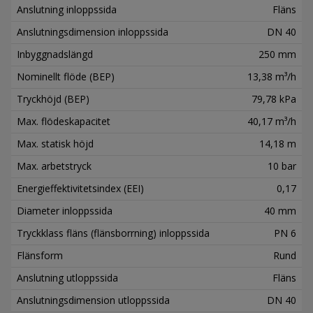
Anslutning inloppssida
Fläns
Anslutningsdimension inloppssida
DN 40
Inbyggnadslängd
250 mm
Nominellt flöde (BEP)
13,38 m³/h
Tryckhöjd (BEP)
79,78 kPa
Max. flödeskapacitet
40,17 m³/h
Max. statisk höjd
14,18 m
Max. arbetstryck
10 bar
Energieffektivitetsindex (EEI)
0,17
Diameter inloppssida
40 mm
Tryckklass fläns (flänsborrning) inloppssida
PN 6
Flänsform
Rund
Anslutning utloppssida
Fläns
Anslutningsdimension utloppssida
DN 40