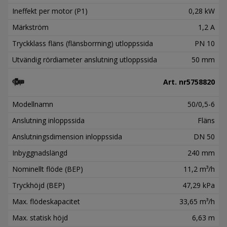
Ineffekt per motor (P1)
0,28 kW
Märkström
1,2 A
Tryckklass fläns (flänsborrning) utloppssida
PN 10
Utvändig rördiameter anslutning utloppssida
50 mm
Art. nr
5758820
Modellnamn
50/0,5-6
Anslutning inloppssida
Fläns
Anslutningsdimension inloppssida
DN 50
Inbyggnadslängd
240 mm
Nominellt flöde (BEP)
11,2 m³/h
Tryckhöjd (BEP)
47,29 kPa
Max. flödeskapacitet
33,65 m³/h
Max. statisk höjd
6,63 m