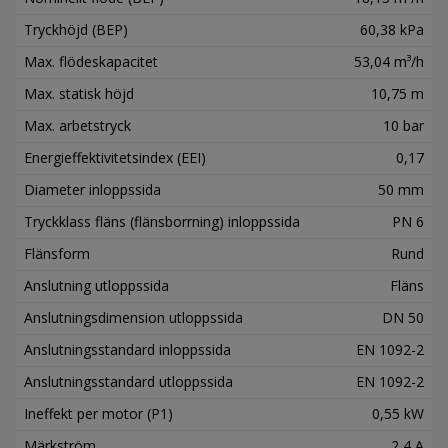
Tryckhöjd (BEP)
60,38 kPa
Max. flödeskapacitet
53,04 m³/h
Max. statisk höjd
10,75 m
Max. arbetstryck
10 bar
Energieffektivitetsindex (EEI)
0,17
Diameter inloppssida
50 mm
Tryckklass fläns (flänsborrning) inloppssida
PN 6
Flänsform
Rund
Anslutning utloppssida
Fläns
Anslutningsdimension utloppssida
DN 50
Anslutningsstandard inloppssida
EN 1092-2
Anslutningsstandard utloppssida
EN 1092-2
Ineffekt per motor (P1)
0,55 kW
Märkström
2,4 A