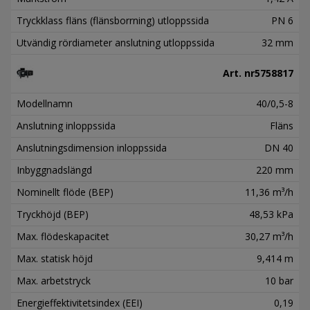
Tryckklass fläns (flänsborrning) utloppssida
PN 6
Utvändig rördiameter anslutning utloppssida
32 mm
Art. nr
5758817
Modellnamn
40/0,5-8
Anslutning inloppssida
Fläns
Anslutningsdimension inloppssida
DN 40
Inbyggnadslängd
220 mm
Nominellt flöde (BEP)
11,36 m³/h
Tryckhöjd (BEP)
48,53 kPa
Max. flödeskapacitet
30,27 m³/h
Max. statisk höjd
9,414 m
Max. arbetstryck
10 bar
Energieffektivitetsindex (EEI)
0,19