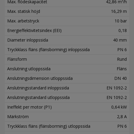
Max. flödeskapacitet
42,86 m³/h
Max. statisk höjd
16,29 m
Max. arbetstryck
10 bar
Energieffektivitetsindex (EEI)
0,18
Diameter inloppssida
40 mm
Tryckklass fläns (flänsborrning) inloppssida
PN 6
Flänsform
Rund
Anslutning utloppssida
Fläns
Anslutningsdimension utloppssida
DN 40
Anslutningsstandard inloppssida
EN 1092-2
Anslutningsstandard utloppssida
EN 1092-2
Ineffekt per motor (P1)
0,64 kW
Märkström
2,8 A
Tryckklass fläns (flänsborrning) utloppssida
PN 6