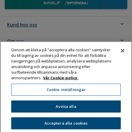
expand_more
Kund hos oss
expand_more
Om oss
Genom att klicka på "acceptera alla cookies" samtycker
du till lagring av cookies på din enhet för att förbättra
expand_more
Följ Dahl
navigeringen på webbplatsen, analysera webbplatsens
användning och anpassa annonsering efter
surfbeteende tillsammans med våra
annonspartners.
Vår Cookie-policy.
Dahl Sverige AB
Cookie-inställningar
Box 11076, 161 11 BROMMA
Tel:
08-583 595 00
Avvisa alla
Acceptera alla cookies