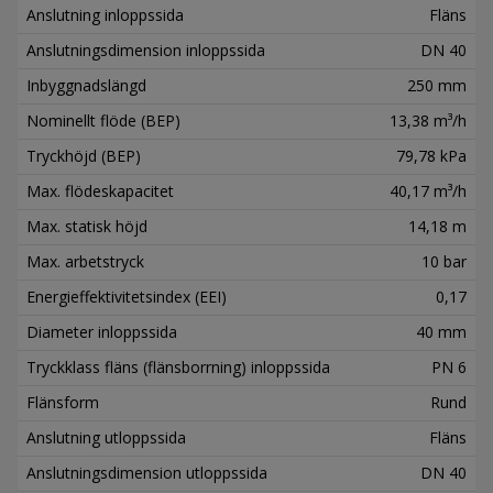
Anslutning inloppssida
Fläns
Anslutningsdimension inloppssida
DN 40
Inbyggnadslängd
250 mm
Nominellt flöde (BEP)
13,38 m³/h
Tryckhöjd (BEP)
79,78 kPa
Max. flödeskapacitet
40,17 m³/h
Max. statisk höjd
14,18 m
Max. arbetstryck
10 bar
Energieffektivitetsindex (EEI)
0,17
Diameter inloppssida
40 mm
Tryckklass fläns (flänsborrning) inloppssida
PN 6
Flänsform
Rund
Anslutning utloppssida
Fläns
Anslutningsdimension utloppssida
DN 40