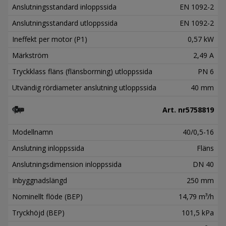
Anslutningsstandard inloppssida
EN 1092-2
Anslutningsstandard utloppssida
EN 1092-2
Ineffekt per motor (P1)
0,57 kW
Märkström
2,49 A
Tryckklass fläns (flänsborrning) utloppssida
PN 6
Utvändig rördiameter anslutning utloppssida
40 mm
Art. nr
5758819
Modellnamn
40/0,5-16
Anslutning inloppssida
Fläns
Anslutningsdimension inloppssida
DN 40
Inbyggnadslängd
250 mm
Nominellt flöde (BEP)
14,79 m³/h
Tryckhöjd (BEP)
101,5 kPa