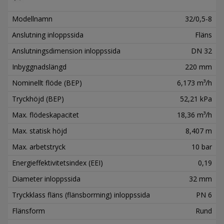
Modellnamn
32/0,5-8
Anslutning inloppssida
Fläns
Anslutningsdimension inloppssida
DN 32
Inbyggnadslängd
220 mm
Nominellt flöde (BEP)
6,173 m³/h
Tryckhöjd (BEP)
52,21 kPa
Max. flödeskapacitet
18,36 m³/h
Max. statisk höjd
8,407 m
Max. arbetstryck
10 bar
Energieffektivitetsindex (EEI)
0,19
Diameter inloppssida
32 mm
Tryckklass fläns (flänsborrning) inloppssida
PN 6
Flänsform
Rund