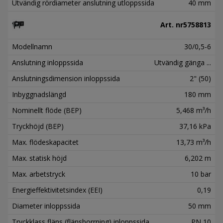
Utvändig rördiameter anslutning utloppssida
40 mm
Art. nr
5758813
Modellnamn
30/0,5-6
Anslutning inloppssida
Utvändig gänga ...
Anslutningsdimension inloppssida
2" (50)
Inbyggnadslängd
180 mm
Nominellt flöde (BEP)
5,468 m³/h
Tryckhöjd (BEP)
37,16 kPa
Max. flödeskapacitet
13,73 m³/h
Max. statisk höjd
6,202 m
Max. arbetstryck
10 bar
Energieffektivitetsindex (EEI)
0,19
Diameter inloppssida
50 mm
Tryckklass fläns (flänsborrning) inloppssida
PN 10