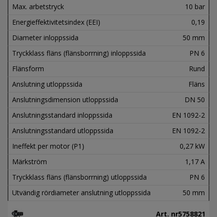
Max. arbetstryck
10 bar
Energieffektivitetsindex (EEI)
0,19
Diameter inloppssida
50 mm
Tryckklass fläns (flänsborrning) inloppssida
PN 6
Flänsform
Rund
Anslutning utloppssida
Fläns
Anslutningsdimension utloppssida
DN 50
Anslutningsstandard inloppssida
EN 1092-2
Anslutningsstandard utloppssida
EN 1092-2
Ineffekt per motor (P1)
0,27 kW
Märkström
1,17 A
Tryckklass fläns (flänsborrning) utloppssida
PN 6
Utvändig rördiameter anslutning utloppssida
50 mm
Art. nr
5758821