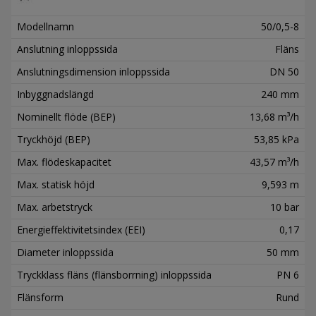
Modellnamn
50/0,5-8
Anslutning inloppssida
Fläns
Anslutningsdimension inloppssida
DN 50
Inbyggnadslängd
240 mm
Nominellt flöde (BEP)
13,68 m³/h
Tryckhöjd (BEP)
53,85 kPa
Max. flödeskapacitet
43,57 m³/h
Max. statisk höjd
9,593 m
Max. arbetstryck
10 bar
Energieffektivitetsindex (EEI)
0,17
Diameter inloppssida
50 mm
Tryckklass fläns (flänsborrning) inloppssida
PN 6
Flänsform
Rund