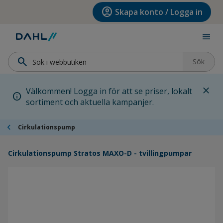
Hoppa till menyn
Hoppa till huvudinnehållet
Hoppa till sidfoten
account_circle
Skapa konto / Logga in
menu
search
Sök
close
Välkommen! Logga in för att se priser, lokalt
info
sortiment och aktuella kampanjer.
chevron_left
Cirkulationspump
Cirkulationspump Stratos MAXO-D - tvillingpumpar