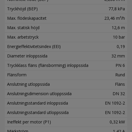
Tryckhöjd (BEP)
77,8 kPa
Max. flödeskapacitet
23,46 m³/h
Max. statisk höjd
12,6 m
Max. arbetstryck
10 bar
Energieffektivitetsindex (EEI)
0,19
Diameter inloppssida
32 mm
Tryckklass fläns (flänsborrning) inloppssida
PN 6
Flänsform
Rund
Anslutning utloppssida
Fläns
Anslutningsdimension utloppssida
DN 32
Anslutningsstandard inloppssida
EN 1092-2
Anslutningsstandard utloppssida
EN 1092-2
Ineffekt per motor (P1)
0,32 kW
Märkström
1,42 A