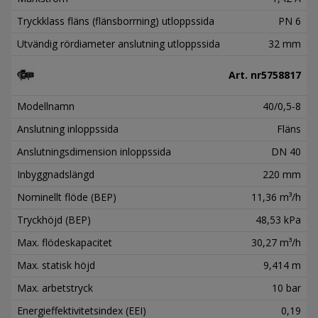
Tryckklass fläns (flänsborrning) utloppssida
PN 6
Utvändig rördiameter anslutning utloppssida
32 mm
Art. nr
5758817
Modellnamn
40/0,5-8
Anslutning inloppssida
Fläns
Anslutningsdimension inloppssida
DN 40
Inbyggnadslängd
220 mm
Nominellt flöde (BEP)
11,36 m³/h
Tryckhöjd (BEP)
48,53 kPa
Max. flödeskapacitet
30,27 m³/h
Max. statisk höjd
9,414 m
Max. arbetstryck
10 bar
Energieffektivitetsindex (EEI)
0,19