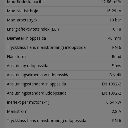
Max. flödeskapacitet
42,86 m³/h
Max. statisk höjd
16,29 m
Max. arbetstryck
10 bar
Energieffektivitetsindex (EEI)
0,18
Diameter inloppssida
40 mm
Tryckklass fläns (flänsborrning) inloppssida
PN 6
Flänsform
Rund
Anslutning utloppssida
Fläns
Anslutningsdimension utloppssida
DN 40
Anslutningsstandard inloppssida
EN 1092-2
Anslutningsstandard utloppssida
EN 1092-2
Ineffekt per motor (P1)
0,64 kW
Märkström
2,8 A
Tryckklass fläns (flänsborrning) utloppssida
PN 6