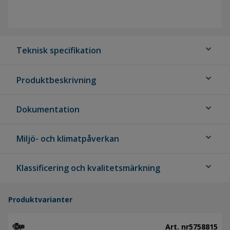
expand_more
Teknisk specifikation
expand_more
Produktbeskrivning
expand_more
Dokumentation
expand_more
Miljö- och klimatpåverkan
expand_more
Klassificering och kvalitetsmärkning
Produktvarianter
Art. nr
5758815