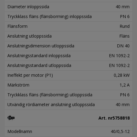
Diameter inloppssida
40 mm
Tryckklass fläns (flänsborrning) inloppssida
PN 6
Flänsform
Rund
Anslutning utloppssida
Fläns
Anslutningsdimension utloppssida
DN 40
Anslutningsstandard inloppssida
EN 1092-2
Anslutningsstandard utloppssida
EN 1092-2
Ineffekt per motor (P1)
0,28 kW
Märkström
1,2 A
Tryckklass fläns (flänsborrning) utloppssida
PN 6
Utvändig rördiameter anslutning utloppssida
40 mm
Art. nr
5758818
Modellnamn
40/0,5-12