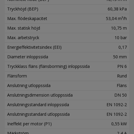
Tryckhöjd (BEP)
60,38 kPa
Max. flödeskapacitet
53,04 m³/h
Max. statisk höjd
10,75 m
Max. arbetstryck
10 bar
Energieffektivitetsindex (EEI)
0,17
Diameter inloppssida
50 mm
Tryckklass fläns (flänsborrning) inloppssida
PN 6
Flänsform
Rund
Anslutning utloppssida
Fläns
Anslutningsdimension utloppssida
DN 50
Anslutningsstandard inloppssida
EN 1092-2
Anslutningsstandard utloppssida
EN 1092-2
Ineffekt per motor (P1)
0,55 kW
Märkström
2,4 A