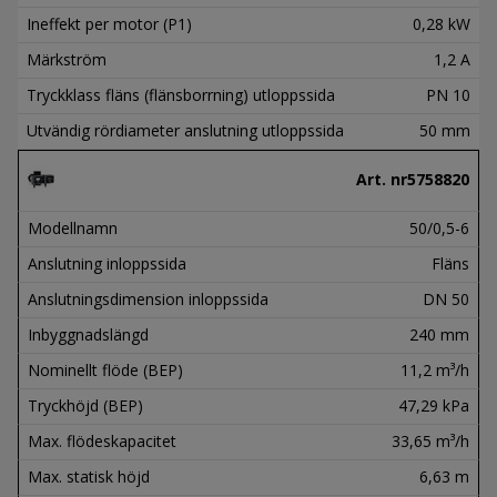
Ineffekt per motor (P1)
0,28 kW
Märkström
1,2 A
Tryckklass fläns (flänsborrning) utloppssida
PN 10
Utvändig rördiameter anslutning utloppssida
50 mm
Art. nr
5758820
Modellnamn
50/0,5-6
Anslutning inloppssida
Fläns
Anslutningsdimension inloppssida
DN 50
Inbyggnadslängd
240 mm
Nominellt flöde (BEP)
11,2 m³/h
Tryckhöjd (BEP)
47,29 kPa
Max. flödeskapacitet
33,65 m³/h
Max. statisk höjd
6,63 m