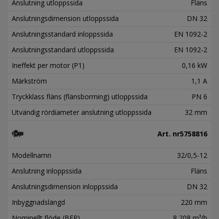
Anslutning utloppssida
Fläns
Anslutningsdimension utloppssida
DN 32
Anslutningsstandard inloppssida
EN 1092-2
Anslutningsstandard utloppssida
EN 1092-2
Ineffekt per motor (P1)
0,16 kW
Märkström
1,1 A
Tryckklass fläns (flänsborrning) utloppssida
PN 6
Utvändig rördiameter anslutning utloppssida
32 mm
Art. nr
5758816
Modellnamn
32/0,5-12
Anslutning inloppssida
Fläns
Anslutningsdimension inloppssida
DN 32
Inbyggnadslängd
220 mm
Nominellt flöde (BEP)
8,208 m³/h