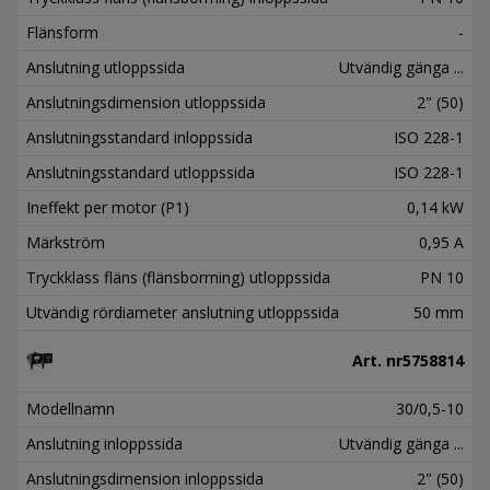
Flänsform
-
Anslutning utloppssida
Utvändig gänga ...
Anslutningsdimension utloppssida
2" (50)
Anslutningsstandard inloppssida
ISO 228-1
Anslutningsstandard utloppssida
ISO 228-1
Ineffekt per motor (P1)
0,14 kW
Märkström
0,95 A
Tryckklass fläns (flänsborrning) utloppssida
PN 10
Utvändig rördiameter anslutning utloppssida
50 mm
Art. nr
5758814
Modellnamn
30/0,5-10
Anslutning inloppssida
Utvändig gänga ...
Anslutningsdimension inloppssida
2" (50)