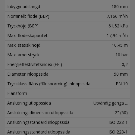
Inbyggnadslängd
180 mm
Nominellt flöde (BEP)
7,166 m³/h
Tryckhöjd (BEP)
61,52 kPa
Max. flödeskapacitet
17,94 m³/h
Max. statisk höjd
10,45 m
Max. arbetstryck
10 bar
Energieffektivitetsindex (EEI)
0,2
Diameter inloppssida
50 mm
Tryckklass fläns (flänsborrning) inloppssida
PN 10
Flänsform
-
Anslutning utloppssida
Utvändig gänga ...
Anslutningsdimension utloppssida
2" (50)
Anslutningsstandard inloppssida
ISO 228-1
Anslutningsstandard utloppssida
ISO 228-1