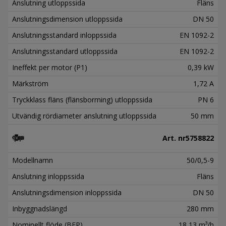
Anslutning utloppssida
Fläns
Anslutningsdimension utloppssida
DN 50
Anslutningsstandard inloppssida
EN 1092-2
Anslutningsstandard utloppssida
EN 1092-2
Ineffekt per motor (P1)
0,39 kW
Märkström
1,72 A
Tryckklass fläns (flänsborrning) utloppssida
PN 6
Utvändig rördiameter anslutning utloppssida
50 mm
Art. nr
5758822
Modellnamn
50/0,5-9
Anslutning inloppssida
Fläns
Anslutningsdimension inloppssida
DN 50
Inbyggnadslängd
280 mm
Nominellt flöde (BEP)
18,13 m³/h